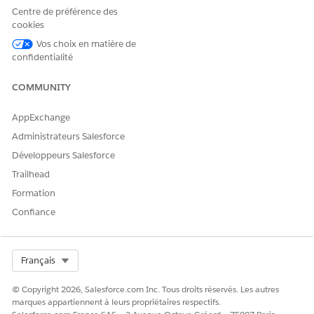
Centre de préférence des
cookies
Vos choix en matière de
CET ARTICLE A-T-IL RÉSOLU VOTRE PROBLÈME ?
confidentialité
Dites-nous ce que nous pouvons améliorer !
COMMUNITY
Oui
Non
AppExchange
Administrateurs Salesforce
Développeurs Salesforce
Trailhead
Formation
Confiance
Select Org
Français
© Copyright 2026, Salesforce.com Inc. Tous droits réservés. Les autres
marques appartiennent à leurs propriétaires respectifs.