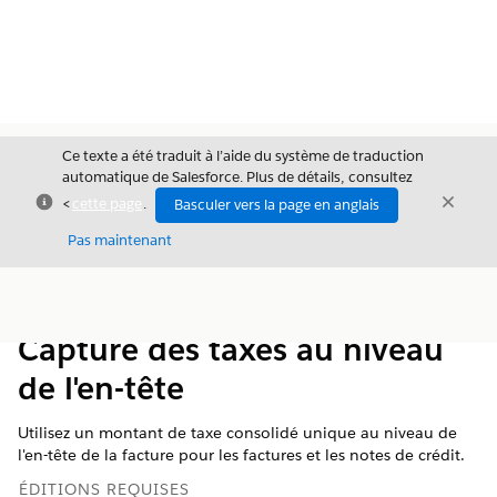
Ce texte a été traduit à l’aide du système de traduction
automatique de Salesforce. Plus de détails, consultez
Fermer
Ferme
<
cette page
.
Basculer vers la page en anglais
Fermer
Pas maintenant
Table des
Afficher la table des matières
matières
Capture des taxes au niveau
de l'en-tête
Utilisez un montant de taxe consolidé unique au niveau de
l'en-tête de la facture pour les factures et les notes de crédit.
ÉDITIONS REQUISES