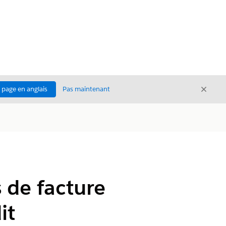
Ferme
a page en anglais
Pas maintenant
Fermer
 de facture
it