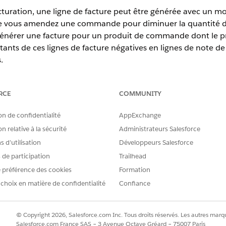
turation, une ligne de facture peut être générée avec un mon
e vous amendez une commande pour diminuer la quantité d'
énérer une facture pour un produit de commande dont le pri
ts de ces lignes de facture négatives en lignes de note de cr
.
RCE
COMMUNITY
erience
on de confidentialité
AppExchange
tion,
Unlimited
Edition et
Developer
Edition avec
la licence Reven
n relative à la sécurité
Administrateurs Salesforce
 d’utilisation
Développeurs Salesforce
s de participation
Trailhead
s
 préférence des cookies
Formation
Billing
active la fonctionnalité
Convertir les lignes de facture
 choix en matière de confidentialité
Confiance
utomatiquement les lignes de facture négatives en lignes de n
uées à la facture publiée qui contient les lignes négatives.
© Copyright 2026, Salesforce.com Inc. Tous droits réservés. Les autres marqu
Salesforce.com France SAS – 3 Avenue Octave Gréard – 75007 Paris