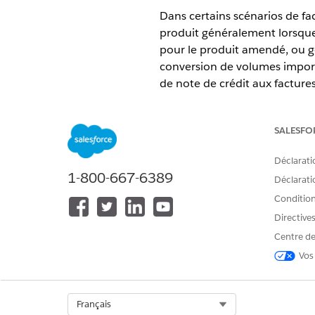
Dans certains scénarios de fac
produit généralement lorsqu
pour le produit amendé, ou g
conversion de volumes importan
de note de crédit aux factures
ÉDITIONS REQUISES
SALESFO
Disponible avec : Lightning Exp
Déclarati
Disponible avec :
Enterprise
Edi
1-800-667-6389
Déclaratio
Billing
Conditions
Directive
Vue d'ensemble du processu
Centre de
Lorsque votre administrateur 
Vos
crédit, le système convertit a
converties sont ensuite appliq
Select Org
Français