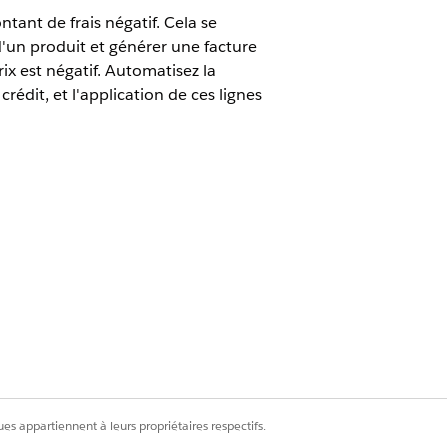
tant de frais négatif. Cela se
un produit et générer une facture
x est négatif. Automatisez la
édit, et l'application de ces lignes
ue Cloud Advanced ou Revenue Cloud
 négatives en lignes de note de
ote de crédit. Les notes de crédit
es appartiennent à leurs propriétaires respectifs.