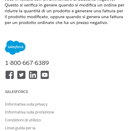
Questo si verifica in genere quando si modifica un ordine per
ridurre la quantità di un prodotto e generare una fattura per
il prodotto modificato, oppure quando si genera una fattura
per un prodotto ordinato che ha un prezzo negativo.
Automatizzare la conversione di grandi volumi di tali voci in
fattura negative in voci nota di credito e l'applicazione di tali
voci in nota di credito alle fatture.
VERSIONI (EDITION) RICHIESTE
1-800-667-6389
Disponibile nelle versioni: Lightning Experience
Disponibile in:
Enterprise
Edition,
Unlimited
Edition e
Developer
Edition con
licenza Revenue Cloud Advanced o
Revenue Cloud Billing License
SALESFORCE
Panoramica del processo
Informativa sulla privacy
Quando l'amministratore fatturazione
abilita la funzione
Informativa sulla protezione
Converti voci fattura negative in voci nota di credito, il
Condizioni di utilizzo
sistema converte automaticamente le voci fattura negative in
voci nota di credito. Le note di credito convertite vengono
Linee guida per la