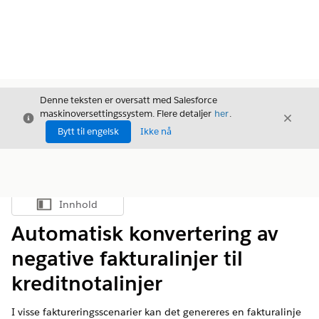
Denne teksten er oversatt med Salesforce
maskinoversettingssystem. Flere detaljer
her
.
Avslutt
Avslut
Avslutt
Bytt til engelsk
Ikke nå
Innhold
Vis innholdsfortegnelse
Automatisk konvertering av
negative fakturalinjer til
kreditnotalinjer
I visse faktureringsscenarier kan det genereres en fakturalinje