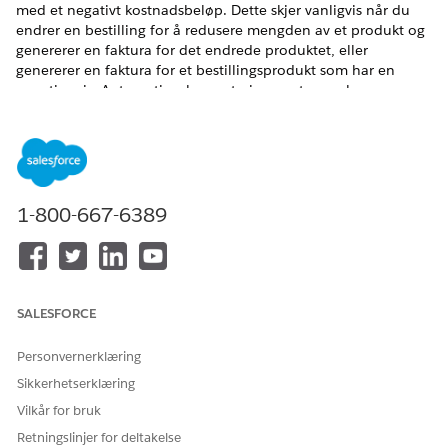
med et negativt kostnadsbeløp. Dette skjer vanligvis når du
endrer en bestilling for å redusere mengden av et produkt og
genererer en faktura for det endrede produktet, eller
genererer en faktura for et bestillingsprodukt som har en
negativ pris. Automatiser konvertering av store volumer av
slike negative fakturalinjer til kreditnotalinjer, og bruk av disse
kreditnotalinjene på fakturaer.
NØDVENDIGE UTGAVER
Tilgjengelig i Lightning Experience
1-800-667-6389
Tilgjengelig i
Enterprise
,
Unlimited
og
Developer
Edition
med
Revenue Cloud Advanced-lisensen eller Revenue
Cloud Billing-lisensen
SALESFORCE
Prosessoversikt
Personvernerklæring
Når faktureringsadministratoren
aktiverer funksjonen
Sikkerhetserklæring
Konverter negative fakturalinjer til kreditnotalinjer
,
konverterer systemet automatisk negative fakturalinjer til
Vilkår for bruk
kreditnotalinjer. De konverterte kreditnotaene brukes deretter
Retningslinjer for deltakelse
på den postførte fakturaen som hadde de negative linjene.