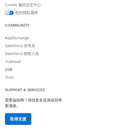
Cookie 偏好設定中心
每個發票條列的已轉換金額會儲存在其「已轉換負數金額」欄位中,
您的隱私選擇
而發票的已轉換總金額會儲存在其「已轉換負數金額總數」欄位
中。
COMMUNITY
將轉換的貸項憑單套用至發票
AppExchange
轉換發票的負行後,如果餘額保留在該發票上,則會將轉換的貸項憑單
Salesforce 管理員
套用至該發票。申請的貸項金額將是發票餘額或貸項憑單餘額的較
小金額。
Salesforce 開發人員
Trailhead
如果貸項憑單的餘額大於發票的餘額,貸項憑單會完全清償發票。貸
項憑單上的任何餘額必須手動套用至其他發票。
訓練
Trust
業務使用個案:減少產品數量時轉換負發票行
SUPPORT & SERVICES
您修改客戶的訂單,將其 SaaS 訂閱數量從 4 個減少到 3 個。此減少
會建立價格為 -$100 的修改訂單產品。
需要協助嗎？尋找更多資源或與專
家連線。
下次您為此訂單產生發票時,會建立發票條列,金額為 -$100。
如果開啟「將負發票條列轉換為貸項憑單條列」,則此負發票條
列會在新的已張貼貸項憑單中自動轉換為貸項憑單條列。
取得支援
新貸項憑單條列的條列金額為 $100。
此貸項憑單的餘額 $100 會套用至原始發票,將其餘額從 $400