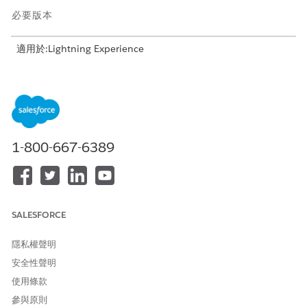
必要版本
適用於:Lightning Experience
提供版本:具有
Revenue Cloud Advanced 授權或 Revenue
Cloud Billing 授權的
Enterprise
、
Unlimited
及
Developer
Edition
流程概觀
1-800-667-6389
當您的「帳單」管理員
啟用「將負發票行轉換為貸項憑單行」功能
時,系統會自動將負發票行轉換為貸項憑單行。轉換的貸項憑單接著
會套用至具有負線的已張貼發票。
轉換條件
SALESFORCE
符合以下條件時,負發票條列會自動轉換為貸項憑單條列:
隱私權聲明
負發票條列適用於張貼的發票。
安全性聲明
先前未將負發票條列轉換為貸項憑單。
使用條款
參與原則
已轉換金額詳細資料