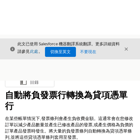
此文已使用 Salesforce 機器翻譯系統翻譯。更多詳細資料
結束
結束
結束
請參見
此處
。
切換至英文
不要現在
目錄
顯示目錄
自動將負發票行轉換為貸項憑單
行
在某些帳單情況下,發票條列會產生負收費金額。這通常會在您修改
訂單以減少產品數量並產生已修改產品的發票,或產生價格為負價的
訂單產品發票時發生。將大量的負發票條列自動轉換為貸項憑單條
列,並將這些貸項憑單條列套用至發票。