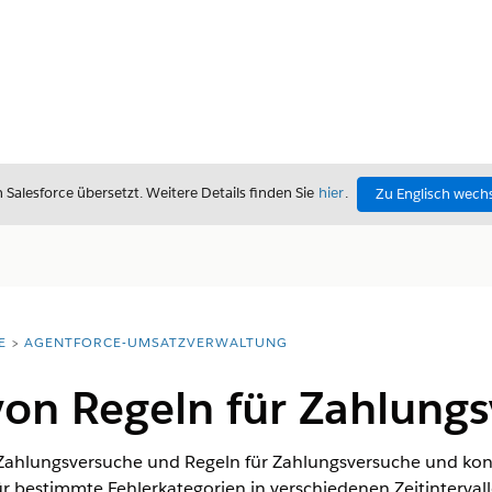
alesforce übersetzt. Weitere Details finden Sie
hier
.
Zu Englisch wech
E
AGENTFORCE-UMSATZVERWALTUNG
von Regeln für Zahlung
 Zahlungsversuche und Regeln für Zahlungsversuche und konfig
r bestimmte Fehlerkategorien in verschiedenen Zeitinterval