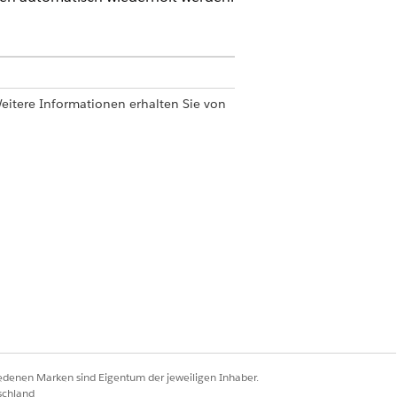
Weitere Informationen erhalten Sie von
ngsadministrator"
er Fehlercodes in verschiedenen
 enthält eine oder mehrere Regeln
ernehmen standardmäßig die Werte
n die Standardwerte jedoch
iedenen Marken sind Eigentum der jeweiligen Inhaber.
ardregelsatz" und "Alternative
schland