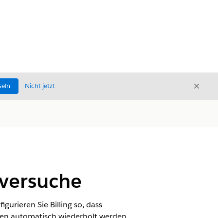
Schli
seln
Nicht jetzt
Schließ
sversuche
urieren Sie Billing so, dass
len automatisch wiederholt werden.