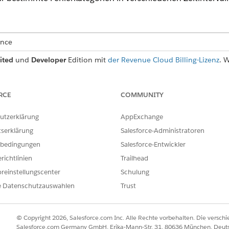
ence
ited
und
Developer
Edition mit
der Revenue Cloud Billing-Lizenz
. 
ragten.
ERFORDERLICHE BENUTZERBERECHTIGUNGEN
RCE
COMMUNITY
Zahlungen:
Berechtigungssatz "Abrechnu
utzerklärung
AppExchange
tserklärung
Salesforce-Administratoren
ür Zahlungswiederholungen
bedingungen
Salesforce-Entwickler
richtlinien
Trailhead
che geben an, wie die fehlgeschlagenen Zahlungen anhand d
erholt werden müssen. Ein Regelsatz für Zahlungsversuche
reinstellungscenter
Schulung
Zahlungsregeln in einem Regelsatz für Zahlungsversuche üb
e Datenschutzauswahlen
Trust
ltyp, die Intervalleinheit und die Intervallwerte. Sie könne
 in der Regel für Zahlungsversuche angeben.
© Copyright 2026, Salesforce.com Inc. Alle Rechte vorbehalten. Die versch
egelsatz für Zahlungsversuche" die Kontrollkästchen "Stand
Salesforce.com Germany GmbH, Erika-Mann-Str. 31, 80636 München, Deut