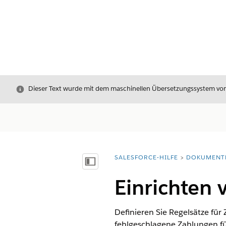
Schließen
Dieser Text wurde mit dem maschinellen Übersetzungssystem von S
SALESFORCE-HILFE
DOKUMENT
Sie befinden sich hier:
Inhalt anzeigen
Einrichten 
Definieren Sie Regelsätze für
fehlgeschlagene Zahlungen fü