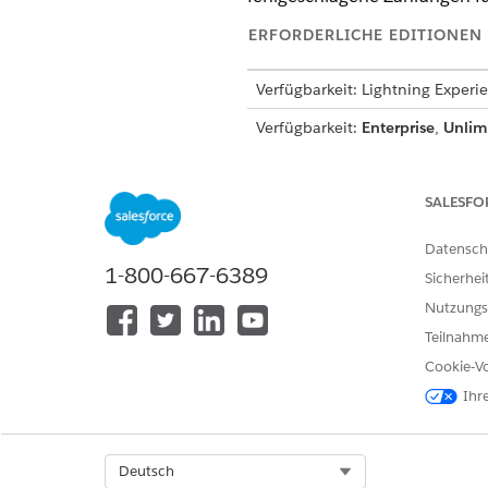
ERFORDERLICHE EDITIONEN
Verfügbarkeit: Lightning Experi
Verfügbarkeit:
Enterprise
,
Unlim
Ihrem Salesforce-Kundenbeauft
SALESFO
Wiederholen fehlgeschlagener 
Datensch
1-800-667-6389
Sicherhei
Erstellen von Regelsätzen f
Nutzungs
Teilnahme
Regelsätze für Zahlungsversu
Wiederholungskategorien wied
Cookie-Vo
für Zahlungsversuche. Alle 
Ihr
für den Wiederholungsinterval
überschreiben, indem Sie sie
Select Org
Deutsch
Fügen Sie dem Seitenlayout "R