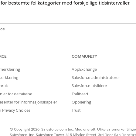
for bestemte feilkategorier med forskjellige tidsintervaller.
nce
ted
og
Developer
Edition med
Revenue Cloud Billing-lisensen
. Kont
RCE
COMMUNITY
NØDVENDIG BRUKERTILLATELSE
rnerklæring
AppExchange
r på nytt:
Tillatelsessettet Fakturerings
serklæring
Salesforce-administratorer
 bruk
Salesforce-utviklere
alingsforsøk
njer for deltakelse
Trailhead
taling angir hvordan de mislykkede betalingene må prøves på 
esenter for informasjonskapsler
Opplæring
øk. Et regelsett for ny betalingsforsøk inneholder én eller flere
r Privacy Choices
Trust
 nytt-regelsett arver som standard verdiene for forsøk på nytt-
ertid overstyre standardverdiene ved å angi dem i regelen for
© Copyright 2026, Salesforce.com Inc. Med enerett. Ulike varemerker tilhøre
sboksfeltene Standard regelsett og Bruk alternativ betalingsm
Salesforce, Inc. Salesforce Tower, 415 Mission Street, 3rd Floor, San Francis