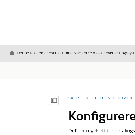
Avslutt
Denne teksten er oversatt med Salesforce maskinoversettingssyste
SALESFORCE HJELP
DOKUMENT
Du er her:
Vis innholdsfortegnelse
Konfigurere
Definer regelsett for betaling