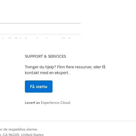
akt din Salesforce-kundeansvarlig for
SUPPORT & SERVICES
Trenger du hjelp? Finn flere ressurser, eller få
administrator
kontakt med en ekspert.
Få støtte
nytt basert på feilkodene på tvers
Levert av
Experience Cloud
 regler for ny betalingsforsøk. Alle
intervalltype, intervallenhet og
 forsøk på betaling på nytt.
r de respektive eierne.
etode i sideoppsettet for regelsett
co, CA 94105, United States