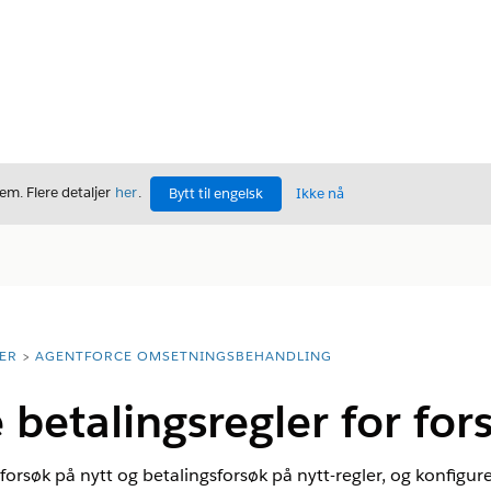
m. Flere detaljer
her
.
Bytt til engelsk
Ikke nå
ER
AGENTFORCE OMSETNINGSBEHANDLING
 betalingsregler for for
sforsøk på nytt og betalingsforsøk på nytt-regler, og konfigur