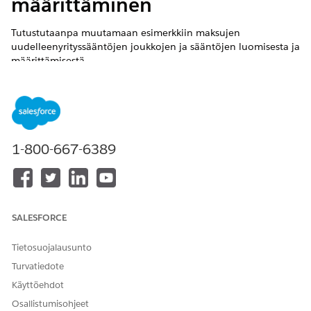
määrittäminen
Tutustutaanpa muutamaan esimerkkiin maksujen
uudelleenyrityssääntöjen joukkojen ja sääntöjen luomisesta ja
määrittämisestä.
Organisaation oletusarvoisten maksun
uudelleenyrityssääntöjen joukkojen luominen
Oletetaan esimerkiksi, että Acme Corp:n Maksut-pääkäyttäjä
haluaa luoda organisaationlaajuisen maksujen
1-800-667-6389
uudelleenyrityssäännön, joka yrittää uudelleen kaikkia
epäonnistuneita maksuja säännöllisesti kuuden tunnin välein
enintään kolmelle yritykselle. Pääkäyttäjä luo tällöin uuden
maksun uudelleenyrityssäännön, joka sisältää seuraavat
tiedot.
SALESFORCE
Nimi
: Acme_Payment_Retry_Ruleset_Default
Kuvaus
: Acmen organisaation oletusarvoinen
Tietosuojalausunto
uudelleenyrityssääntöjen joukko
Turvatiedote
Tila
: Aktiivinen
Käyttöehdot
Oletusarvoinen sääntöjoukko
: Kyllä
Osallistumisohjeet
Oletusarvoinen uudelleenyritysten aikavälin tyyppi
: