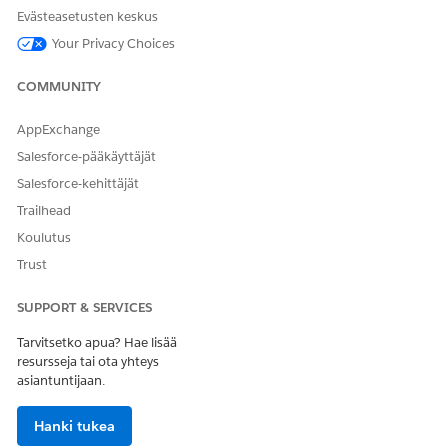
Kiinteä
Evästeasetusten keskus
Oletusarvoinen uudelleenyritysten enimmäismäärä
: 3
Your Privacy Choices
Oletusarvoinen aikaväliyksikkö
: Hours
Oletusarvoinen aikaväli
: 6
COMMUNITY
AppExchange
Salesforce-pääkäyttäjät
Salesforce-kehittäjät
Trailhead
Koulutus
Trust
SUPPORT & SERVICES
Tarvitsetko apua? Hae lisää
resursseja tai ota yhteys
asiantuntijaan.
Maksun uudelleenyrityssääntöjen luominen, jotka
perivät maksun uudelleenyrityssäännön joukon
Hanki tukea
oletusarvot