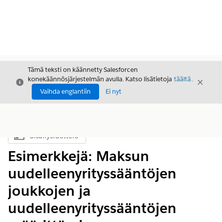
Tämä teksti on käännetty Salesforcen
konekäännösjärjestelmän avulla. Katso lisätietoja
täältä
.
Sulje
Sulje
Sulje
Vaihda englantiin
Ei nyt
Sisällysluettelo
Näytä sisällysluettelo
Esimerkkejä: Maksun
uudelleenyrityssääntöjen
joukkojen ja
uudelleenyrityssääntöjen