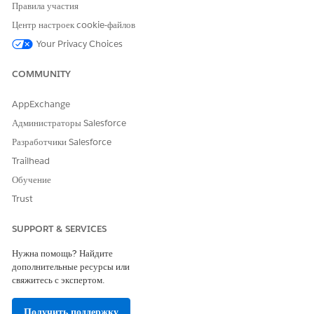
Стандартное значение интервала
: 6
Правила участия
Центр настроек cookie-файлов
Your Privacy Choices
COMMUNITY
AppExchange
Администраторы Salesforce
Разработчики Salesforce
Trailhead
Обучение
Trust
SUPPORT & SERVICES
Создание правил попытки оплаты, наследующих
стандартные значения набора правил попытки оплаты
Нужна помощь? Найдите
дополнительные ресурсы или
Например, администратор по оплате в SmartBytes хочет создать
свяжитесь с экспертом.
набор правил повторной попытки оплаты с двумя правилами
повторной попытки оплаты для двух разных категорий ошибок
шлюза для шлюза оплаты Stripe. Правила повторной попытки
Получить поддержку