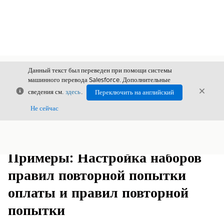
Данный текст был переведен при помощи системы
машинного перевода Salesforce. Дополнительные
Закрыть
Закры
сведения см.
здесь
.
Переключить на английский
Закрыт
Не сейчас
Содержание
Показать содержание
Примеры: Настройка наборов
правил повторной попытки
оплаты и правил повторной
попытки