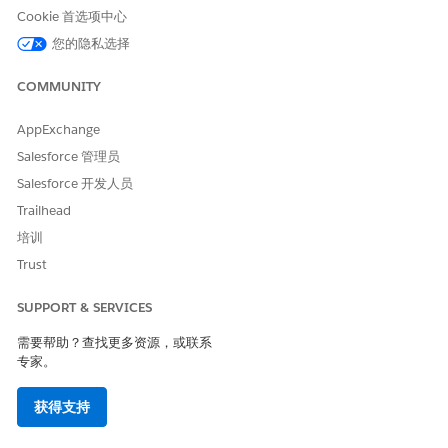
择值：默认
Cookie 首选项中心
您的隐私选择
付款计划处理
默认付款计划处理
付款计划治疗状
态值：已启用
COMMUNITY
自动化触发器源
值：已过帐发票
AppExchange
付款计划处理详细
默认付款计划处理
分期付款类型
Salesforce 管理员
信息
详细信息
值：百分比
Salesforce 开发人员
百分比值：100
Trailhead
处理日期参考
值：发票到期日
培训
期
Trust
付款方式选择类
型值：最近自动
付款
SUPPORT & SERVICES
需要帮助？查找更多资源，或联系
付款计划分配方法
默认付款计划分配
分发方法类型
专家。
方法
值：完全分发
分发计数值：1
获得支持