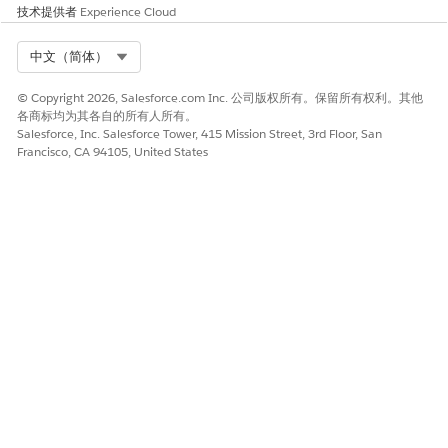
付款计划和付款计划项目
技术提供者
Experience Cloud
根据这些默认记录的配置，创建付款计划记录和付款计划项目记
Select Org
中文（简体）
录。因此，每次发布发票记录时，都会创建一个付款计划记录，其
中整个发票余额金额作为请求的总金额。为每个付款计划记录创建
© Copyright 2026, Salesforce.com Inc. 公司版权所有。保留所有权利。其他
一个付款计划项目记录。您也可以
分组客户的多
个发票，以生成合
各商标均为其各自的所有人所有。
并的付款计划和付款计划项目记录。
Salesforce, Inc. Salesforce Tower, 415 Mission Street, 3rd Floor, San
Francisco, CA 94105, United States
编辑付款计划和付款计划项目的访问权限
打开创建付款计划和付款计划项目的用户是默认付款计划处理记录
以及自动创建的付款计划和付款计划项目记录的所有者。要使其他
用户能够编辑付款计划记录和付款计划项目记录，请将付款计划对
象和付款计划项目对象
的默认
内部访问权限设置为公用读/写。
另请参阅：
Revenue Cloud 开发人员指南： PaymentSchedule
Revenue Cloud 开发人员指南： PaymentScheduleItem
Revenue Cloud 开发人员指南： PaymentSchedulePolicy
Revenue Cloud 开发人员指南：
PaymentScheduleTreatment
Revenue Cloud Developer Guide: