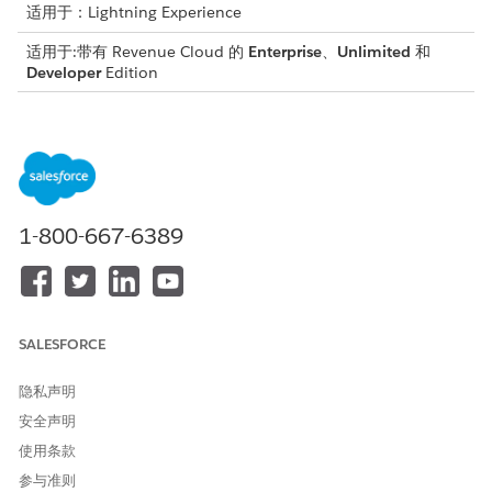
适用于：Lightning Experience
适用于:带有 Revenue Cloud 的
Enterprise
、
Unlimited
和
Developer
Edition
Salesforce 付款功能适用于
" Revenue Cloud Billing " 许可
证
，本地和自带付款网关的每个交易模式都有费用。联系您的
Salesforce 客户主管了解更多信息。
如果您在 2025 年 7 月或之前购买了 Revenue Cloud Billing 许
可证，请联系您的 Salesforce 客户主管，将 Salesforce 付款功
1-800-667-6389
能添加到现有许可证中。
进程概览
当您的付款管理员首次
启用“创建
付款计划和付款计划项目”功能
SALESFORCE
时，将为您的 Salesforce 组织创建这些默认记录：
隐私声明
默认记录
记录名
关键字段值
安全声明
付款计划策略
默认付款计划策略
付款计划保单状
使用条款
态值：已启用
付款计划治疗选
参与准则