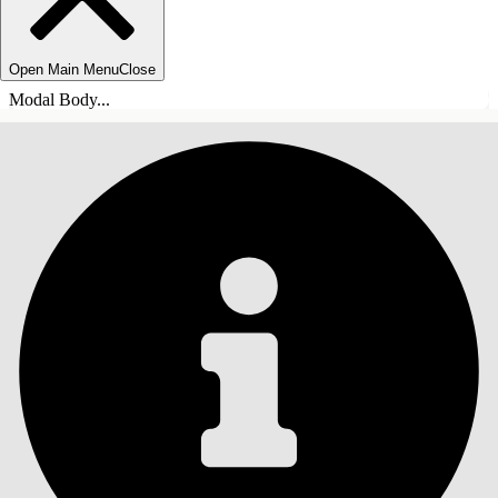
Open Main Menu
Close
Modal Body...
SISÄLLYSLUETTELO
Haku
Näytä sisällysluettelo
Sisällysluettelo