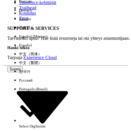
Français
Salesforce-kehittäjät
Trailhead
Deutsch
Kokemus
Koulutus
Trust
Italiano
日本語
SUPPORT & SERVICES
Español (México)
Tarvitsetko apua? Hae lisää resursseja tai ota yhteys asiantuntijaan.
Tyhjennä kaikki
Valmis
Español
Hanki tukea
中文（简体）
Tarjoaja
Experience Cloud
中文（繁體）
Suomi
한국어
Русский
Português (Brasil)
Select Org
Suomi
Ei tuloksia