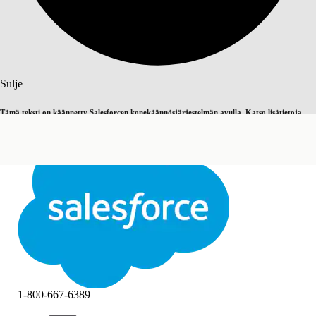
Haku
Sulje
Tämä teksti on käännetty Salesforcen konekäännösjärjestelmän avulla. Katso lisätietoja
Vaihda englantiin
Ei nyt
täältä
.
Sulje
Sulje
1-800-667-6389