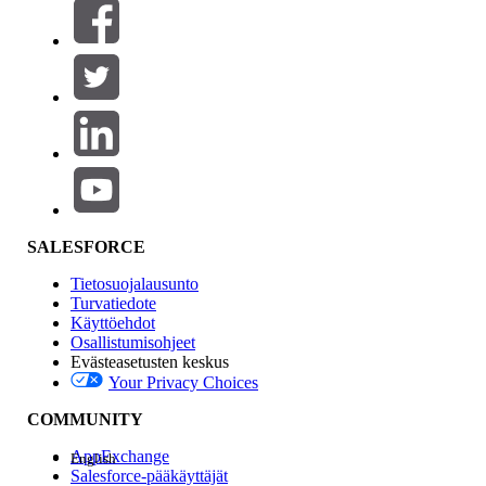
Suodattimet (0)
VALITSE SUODATTIMET
Lisää
Tuotealue
Ominaisuuden vaikutus
SALESFORCE
Tietosuojalausunto
Turvatiedote
Käyttöehdot
Osallistumisohjeet
Evästeasetusten keskus
Your Privacy Choices
Edition
COMMUNITY
AppExchange
English
Salesforce-pääkäyttäjät