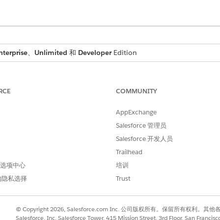
nterprise
、
Unlimited
和
Developer
Edition
enue Cloud Billing " 许可证
，本地和自带付款网关的每个交易模式都有费用。
RCE
COMMUNITY
Revenue Cloud Billing 许可证，请联系您的 Salesforce 客户主
AppExchange
Salesforce 管理员
所需用户权限
Salesforce 开发人员
付款管理员权限集
Trailhead
 首选项中心
培训
入
计费
，然后选择
计费设置
。
划和付款计划项目，请打开创建付款计划和付款计划项目。
的隐私选择
Trust
和保存的付款方式相关的开单详细信息，请打开共享付款帐户。
定错误类别的失败付款，请添加至少一个默认付款重试规则，然后打开重
付款交易，请打开级别 2 和级别 3 数据支持。
© Copyright 2026, Salesforce.com Inc. 公司版权所有。保留所
Salesforce, Inc. Salesforce Tower, 415 Mission Street, 3rd Floor, San Francis
理的付款应用于已过帐发票，请打开将付款应用于已过帐发票。