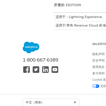
所需的 EDITION
适用于：Lightning Experience
适用于:带有 Revenue Cloud 的
E
Salesforce 付款功能适用于
" Rev
更多信息。
SALESFO
如果您在 2025 年 7 月或之前购买了 
中。
隐私声明
1-800-667-6389
安全声明
使用条款
启用和配置付款功能：
参与准则
Cookie
从“设置”中，在快速查找框中输
要自动为已过帐发票创建付款计
您
要查看与付款、付款授权、退款
要以不同的时间间隔自动重试特
要使用增强的付款元数据增强您的
Select Org
中文（简体）
要在发票运行期间自动将独立处