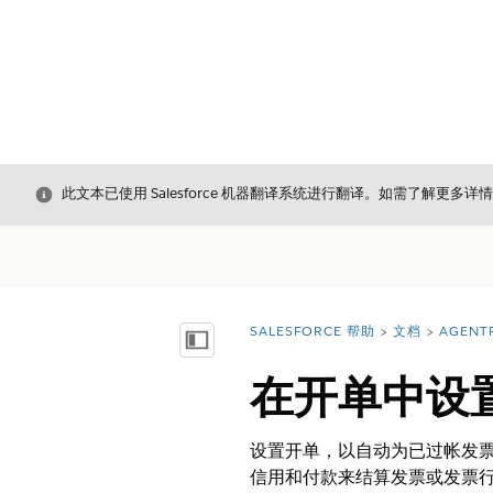
关闭
此文本已使用 Salesforce 机器翻译系统进行翻译。如需了解更多详
SALESFORCE 帮助
文档
AGENT
您在此处：
显示目录
在开单中设
设置开单，以自动为已过帐发
信用和付款来结算发票或发票