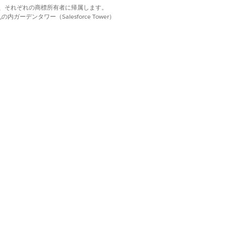
d. それぞれの商標は、それぞれの商標所有者に帰属します。
esforce アカウントエグゼクティ
ーデンタワー（Salesforce Tower）
 を選択します。
s
]をクリックします。
るか、Adyen を使用して既存の業者アカウ
はい
いいえ