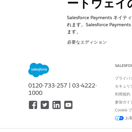
ートウェイ
Salesforce Payment
れます。Salesforce Pay
ます。
必要なエディション
使用可能なインターフェース: Lightni
SALESFO
使用可能なエディション: Revenue
Salesforce Payments機能は
Reve
プライバ
ンザクション モデルあたりのコスト
0120-733-257 | 03-4222-
セキュリ
1000
2025年7月以前にRevenue Clo
利用規約
Payments機能を既存のライセ
参加ガイ
Cooki
お
支払機能を有効化および設定する