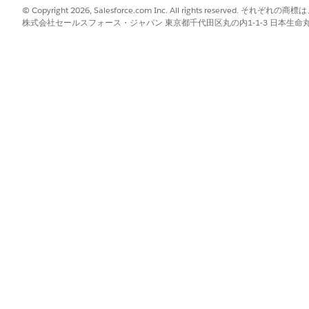
© Copyright 2026, Salesforce.com Inc. All rights reserve
アカウントに接続するには、プロビジョニングの詳細について Sal
株式会社セールスフォース・ジャパン 東京都千代田区丸の内1-1-3 日本生命丸の内ガ
ボックスに「
」と入力し、ガイド付き設定で [
ステップ 7: 支払設定
]
請求
ateways
]ステップを展開し、[
Configure Merchant Payment Account
し、ガイド付き設定に従って Stripe の新しい業者アカウントを作成す
?