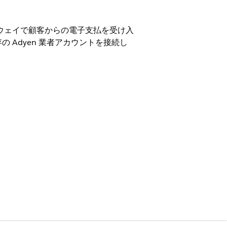
支払ゲートウェイで顧客からの電子支払を受け入
既存の Adyen 業者アカウントを接続し
loper
Edition
ur Ownの両方の支払ゲートウェイのトラ
お問い合わせください。
ティブに連絡して、Salesforce