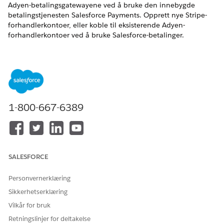
Adyen-betalingsgatewayene ved å bruke den innebygde
betalingstjenesten Salesforce Payments. Opprett nye Stripe-
forhandlerkontoer, eller koble til eksisterende Adyen-
forhandlerkontoer ved å bruke Salesforce-betalinger.
NØDVENDIGE UTGAVER
Tilgjengelig i Lightning Experience
Tilgjengelig i
Enterprise
,
Unlimited
og
Developer
Edition
med Revenue Cloud
1-800-667-6389
Salesforce-betalingsfunksjonen er tilgjengelig med
Revenue
Cloud Billing-lisensen
, med en kostnad per
transaksjonsmodell for både innebygde og Bruk din egen
betalingsgatewayer. Kontakt din Salesforce-kundeansvarlig
for mer informasjon.
SALESFORCE
Hvis du kjøpte Revenue Cloud Billing-lisensen innen juli
Personvernerklæring
2025, kontakter du din Salesforce-kontoansvarlige for å
legge til Salesforce-betalingsfunksjonen i den eksisterende
Sikkerhetserklæring
lisensen.
Vilkår for bruk
Retningslinjer for deltakelse
NØDVENDIGE BRUKERTILLATELSER