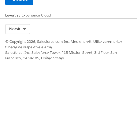
HJALP DENNE ARTIKKELEN MED Å LØSE PROBLEMET DITT?
La oss få vite det slik at vi kan forbedre!
Levert av
Experience Cloud
Ja
Nei
Select Org
Norsk
© Copyright 2026, Salesforce.com Inc. Med enerett. Ulike varemerker
tilhører de respektive eierne.
Salesforce, Inc. Salesforce Tower, 415 Mission Street, 3rd Floor, San
Francisco, CA 94105, United States