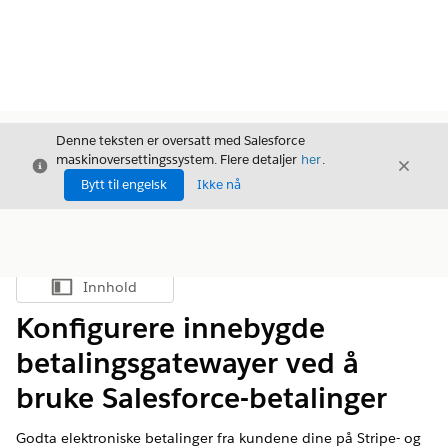
Denne teksten er oversatt med Salesforce
maskinoversettingssystem. Flere detaljer
her
.
Avslutt
Avslut
Avslutt
Bytt til engelsk
Ikke nå
Innhold
Vis innholdsfortegnelse
Konfigurere innebygde
betalingsgatewayer ved å
bruke Salesforce-betalinger
Godta elektroniske betalinger fra kundene dine på Stripe- og