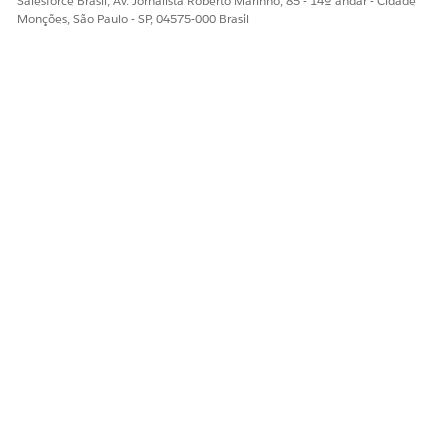
Salesforce Brasil, Av. Jornalista Roberto Marinho, 85 - 14º andar - Cidade
Pagamentos do Salesforce
Monções, São Paulo - SP, 04575-000 Brasil
ESTE ARTIGO RESOLVEU SEU PROBLEMA?
Diga-nos para podermos melhorar!
Sim
Não