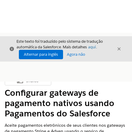
Este texto foi traduzido pelo sistema de tradução
automática da Salesforce. Mais detalhes
aqui
.
Fechar
Fecha
Fechar
Alternar para inglês
Agora não
Índice
Mostrar índice
Configurar gateways de
pagamento nativos usando
Pagamentos do Salesforce
Aceite pagamentos eletrônicos de seus clientes nos gateways
de pagamento Stripe e Adyen usando o serviço de