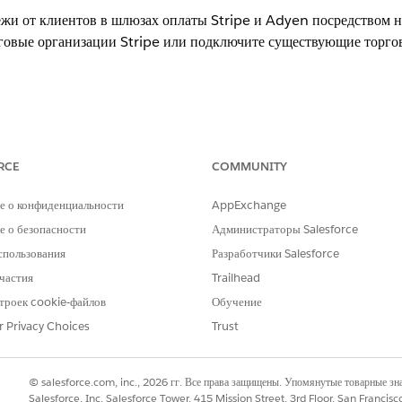
жи от клиентов в шлюзах оплаты Stripe и Adyen посредством 
говые организации Stripe или подключите существующие торго
xperience
RCE
COMMUNITY
nlimited
и
Developer
Edition с Revenue Cloud
ступна с
лицензией Revenue Cloud Billing
, стоимость одной модели т
е о конфиденциальности
AppExchange
. Дополнительную информацию можно получить у менеджера по работе 
 о безопасности
Администраторы Salesforce
ue Cloud Billing в июле 2025 года или ранее, обратитесь к менеджеру
спользования
Разработчики Salesforce
Payments к существующей лицензии.
частия
Trailhead
троек cookie-файлов
Обучение
НЕОБХОДИМЫЕ ПОЛНОМОЧИЯ ПОЛЬЗОВАТЕЛЯ
r Privacy Choices
Trust
ий оплаты:
Набор полномочий администра
торговым организациям в Adyen, обратитесь к менеджеру по ра
© salesforce.com, inc., 2026 гг. Все права защищены. Упомянутые товарные з
лизации.
Salesforce, Inc. Salesforce Tower, 415 Mission Street, 3rd Floor, San Francis