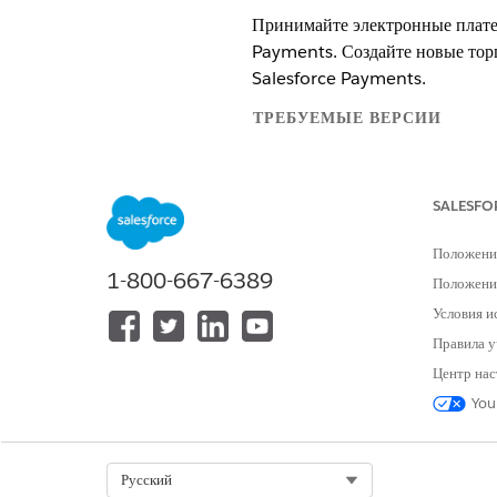
Принимайте электронные плате
Payments. Создайте новые тор
Salesforce Payments.
ТРЕБУЕМЫЕ ВЕРСИИ
Доступно в версиях: Lightning E
SALESFO
Доступно в версиях:
Enterprise
,
U
Функция Salesforce Payments до
Положени
оплаты и шлюзов Bring Your Own
1-800-667-6389
Положение
Если вы приобрели лицензию Reven
Условия и
добавления функции Salesforce 
Правила у
Центр нас
You
Для включения и настройки функц
Чтобы подключиться к текущим 
Select Org
Русский
получения сведений об инициа