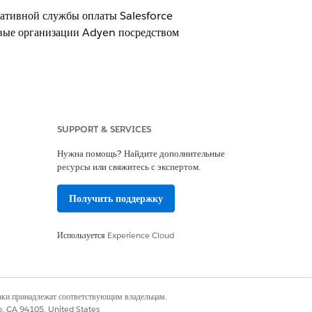
нативной службы оплаты Salesforce
вые организации Adyen посредством
SUPPORT & SERVICES
Нужна помощь? Найдите дополнительные
ранзакции для собственных шлюзов
ресурсы или свяжитесь с экспертом.
с клиентами Salesforce.
 по работе с клиентами Salesforce для
Получить поддержку
Используется
Experience Cloud
тора оплаты
боте с клиентами Salesforce для
наки принадлежат соответствующим владельцам.
co, CA 94105, United States