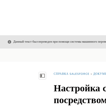
Закрыть
Данный текст был переведен при помощи системы машинного перево
СПРАВКА SALESFORCE
ДОКУМ
Вы находитесь здесь:
Показать содержание
Настройка 
посредство