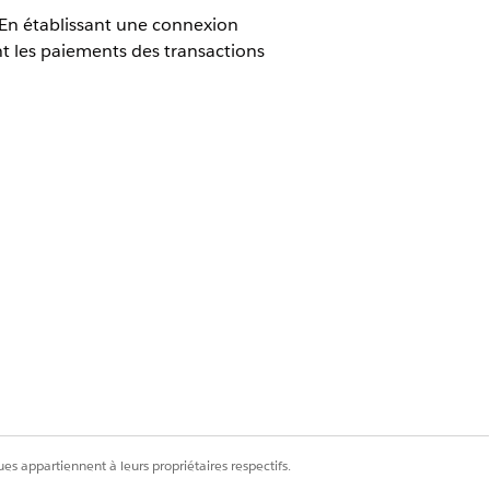
 En établissant une connexion
nt les paiements des transactions
un coût par modèle de transaction
otre chargé de compte Salesforce.
 chargé de compte Salesforce pour
dministrateur de paiement peut
es appartiennent à leurs propriétaires respectifs.