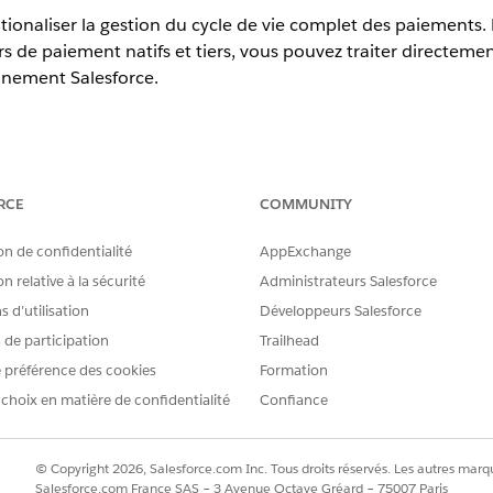
ionaliser la gestion du cycle de vie complet des paiements.
rs de paiement natifs et tiers, vous pouvez traiter directeme
nnement Salesforce.
erience
RCE
COMMUNITY
prise
,
Unlimited
et
Développeur
avec Revenue Cloud
esforce est disponible avec
la licence Revenue Cloud Billing
, avec 
on de confidentialité
AppExchange
t natives et Bring Your Own. Pour plus d'informations, contactez v
n relative à la sécurité
Administrateurs Salesforce
Revenue Cloud Billing au plus tard en juillet 2025, contactez votre
 d’utilisation
Développeurs Salesforce
nts Salesforce à votre licence existante.
s de participation
Trailhead
 un utilisateur disposant de l’ensemble d’autorisations A
 préférence des cookies
Formation
stion du revenu
.
 choix en matière de confidentialité
Confiance
© Copyright 2026, Salesforce.com Inc. Tous droits réservés. Les autres marqu
Salesforce.com France SAS – 3 Avenue Octave Gréard – 75007 Paris