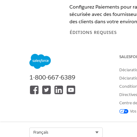
Configurez Paiements pour rat
sécurisée avec des fournisseu
des clients dans votre enviro
ÉDITIONS REQUISES
Disponible avec : Lightning Exp
SALESFO
Disponible avec : Éditions
Entre
La fonctionnalité Paiements Sal
Déclarati
pour les passerelles de paiemen
1-800-667-6389
Déclaratio
Si vous avez acheté la licence 
Conditions
ajouter la fonctionnalité Paieme
Directive
Ce diagramme montre comment
Centre de
configurer Paiements dans
Ge
Vos
Select Org
Français