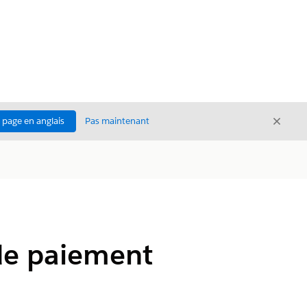
Ferme
a page en anglais
Pas maintenant
Fermer
 de paiement