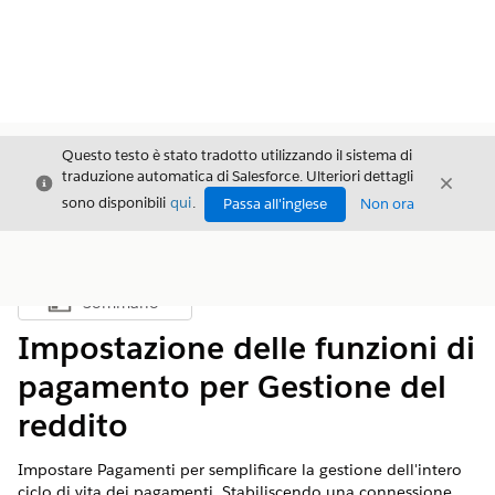
Questo testo è stato tradotto utilizzando il sistema di
traduzione automatica di Salesforce. Ulteriori dettagli
Chiudi
Chiud
Chiudi
sono disponibili
qui
.
Passa all'inglese
Non ora
Sommario
Mostra sommario
Impostazione delle funzioni di
pagamento per Gestione del
reddito
Impostare Pagamenti per semplificare la gestione dell'intero
ciclo di vita dei pagamenti. Stabiliscendo una connessione