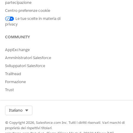
partecipazione
impostare Pagamenti in
Gestione del reddito
.
Centro preferenze cookie
Le tue scelte in materia di
privacy
COMMUNITY
AppExchange
Amministratori Salesforce
Sviluppatori Salesforce
Trailhead
Formazione
Trust
Select Org
Italiano
© Copyright 2026, Salesforce.com Inc. Tutti i diritti riservati. Vari marchi di
Configurazione dei pagamenti Salesforce
proprietà dei rispettivi titolari.
Per utilizzare Pagamenti Salesforce per le transazioni