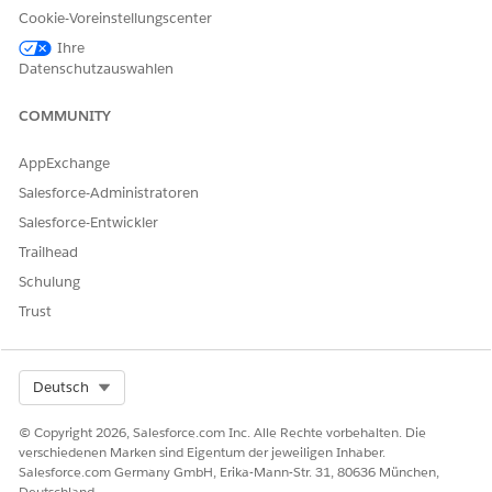
Aktivieren Sie die fortlaufende Nummerierung.
Cookie-Voreinstellungscenter
Kehren Sie zur Seite "Abrechnungseinstellungen" zurück.
Ihre
Aktivieren Sie "Richtlinie für die Mandatsreihenfolge bei
Datenschutzauswahlen
gebuchten Rechnungen", um sicherzustellen, dass jeder
gebuchten Rechnung eine Rechnungsnummer
COMMUNITY
zugewiesen wird.
Aktivieren Sie "Richtlinie für die Mandatsreihenfolge bei
AppExchange
gebuchten Gutschriften", um sicherzustellen, dass jeder
Salesforce-Administratoren
gebuchten Gutschrift eine Gutschriftsnummer zugewiesen
wird.
Salesforce-Entwickler
Trailhead
Nachdem Sie fortlaufende Nummerierungsfunktionen
aktiviert haben, können Sie oder Ihre Benutzer von
Schulung
Abrechnungsvorgängen die
laufende Nummerierung für
Trust
Rechnungen konfigurieren
.
Select Org
Deutsch
KONNTEN SIE IHR PROBLEM MITHILFE DIESES ARTIKELS
© Copyright 2026, Salesforce.com Inc. Alle Rechte vorbehalten. Die
LÖSEN?
verschiedenen Marken sind Eigentum der jeweiligen Inhaber.
Geben Sie uns Feedback, damit wir uns verbessern können.
Salesforce.com Germany GmbH, Erika-Mann-Str. 31, 80636 München,
Deutschland