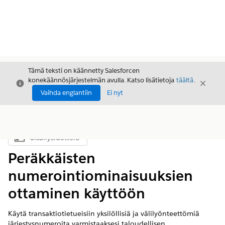
Tämä teksti on käännetty Salesforcen
konekäännösjärjestelmän avulla. Katso lisätietoja
täältä
.
Sulje
Sulje
Sulje
Vaihda englantiin
Ei nyt
Sisällysluettelo
Näytä sisällysluettelo
Peräkkäisten
numerointiominaisuuksien
ottaminen käyttöön
Käytä transaktiotietueisiin yksilöllisiä ja välilyönteettömiä
järjestysnumeroita varmistaaksesi taloudellisen