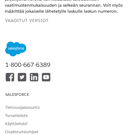
vaatimustenmukaisuuden ja selkeän seurannan. Voit myös
määrittää jokaiselle lähetetylle laskulle laskun numeron.
VAADITUT VERSIOT
Käytettävissä: Lightning Experiencessa
Käytettävissä:
Enterprise
Edition-,
Unlimited
Edition- ja
Developer
Edition -versioissa, joilla on
Revenue Cloud
Billing -lisenssi
. Ota yhteyttä Salesforce-
asiakkuuspäällikköösi saadaksesi lisätietoja.
1-800-667-6389
TARVITTAVAT KÄYTTÖOIKEUDET
Laskutusominaisuuksien
Billing Admin -
ottaminen käyttöön:
käyttöoikeusjoukko
SALESFORCE
Kirjoita Määritykset-valikon Pikahaku-kenttään
ja
Laskutus
Tietosuojalausunto
valitse
Laskutusasetukset
.
Turvatiedote
Napsauta Määritä välilyönnitön järjestysnumerointi
laskutukselle -osiosta
Sequential Numbering Settings
.
Käyttöehdot
Ota sarjanumerointi käyttöön.
Osallistumisohjeet