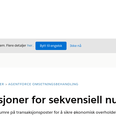
m. Flere detaljer
her
.
Bytt til engelsk
Ikke nå
ER
AGENTFORCE OMSETNINGSBEHANDLING
sjoner for sekvensiell
mre på transaksjonsposter for å sikre økonomisk overholdels