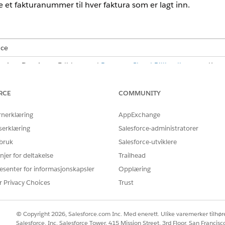
le et fakturanummer til hver faktura som er lagt inn.
nce
ted
og
Developer
Edition med
Revenue Cloud Billing-lisensen
. Kont
RCE
COMMUNITY
NØDVENDIGE BRUKERTILLATELSER
rnerklæring
AppExchange
joner:
Tillatelsessettet Fakturerings
serklæring
Salesforce-administratorer
gsøk-feltet i Oppsett, og velg deretter
Faktureringsinnstillinger
.
 bruk
Salesforce-utviklere
vensiell nummerering
under Konfigurer gapløs sekvensiell nummereri
njer for deltakelse
Trailhead
ng.
gsinnstillinger.
esenter for informasjonskapsler
Opplæring
 hver faktura som er lagt inn, tildeles et fakturanummer, slår du på
r Privacy Choices
Trust
 publiserte kreditnotaer tildeles et kreditnotanummer, slår du på Po
© Copyright 2026, Salesforce.com Inc. Med enerett. Ulike varemerker tilhøre
Salesforce, Inc. Salesforce Tower, 415 Mission Street, 3rd Floor, San Francis