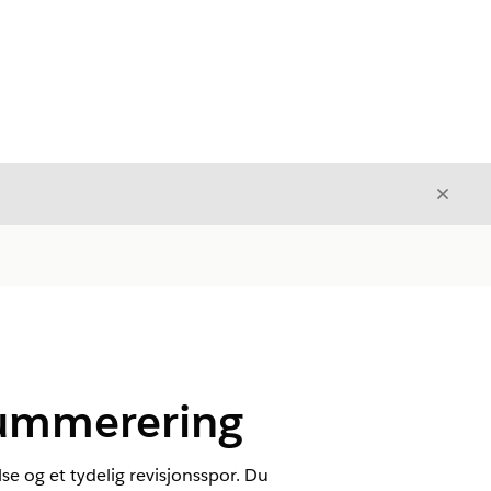
Avslut
Avslutt
 nummerering
e og et tydelig revisjonsspor. Du