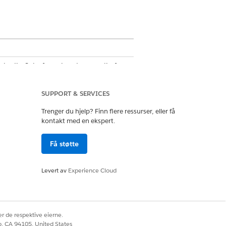
akt din Salesforce-kundeansvarlig for
SUPPORT & SERVICES
Trenger du hjelp? Finn flere ressurser, eller få
administrator
kontakt med en ekspert.
Få støtte
ng for fakturering.
Levert av
Experience Cloud
 Policyen for mandatsekvens for
licy for mandatsekvens for publiserte
r de respektive eierne.
co, CA 94105, United States