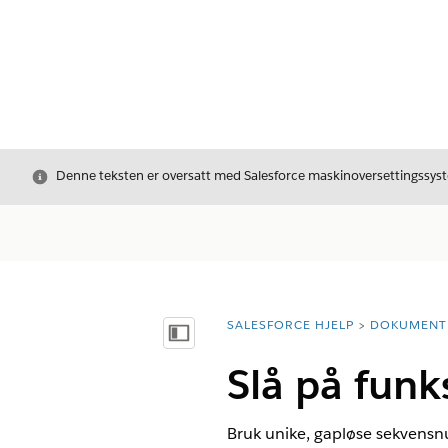
Avslutt
Denne teksten er oversatt med Salesforce maskinoversettingssyste
SALESFORCE HJELP
DOKUMENT
Du er her:
Vis innholdsfortegnelse
Slå på funk
Bruk unike, gapløse sekvensnu