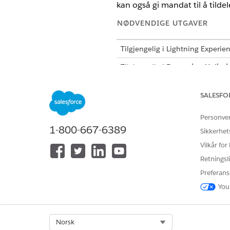
kan også gi mandat til å tilde
NØDVENDIGE UTGAVER
Tilgjengelig i Lightning Experie
Tilgjengelig i
Enterprise
,
Unlimi
mer informasjon.
SALESFO
Personve
For å aktivere faktureringsfunks
1-800-667-6389
Sikkerhet
Skriv inn
i Hurti
Fakturering
Vilkår for
Klikk på
Innstillinger for sek
Retningsli
Slå på Sekvensiell nummereri
Gå tilbake til siden Fakturerin
Preferans
Hvis du vil forsikre deg om at
You
fakturaer som er lagt inn.
For å forsikre deg om at alle
kreditnotaer.
Select Org
Norsk