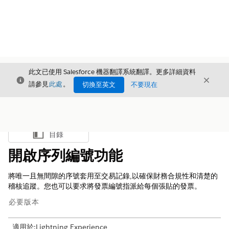
此文已使用 Salesforce 機器翻譯系統翻譯。更多詳細資料
結束
結束
結束
請參見
此處
。
切換至英文
不要現在
目錄
顯示目錄
開啟序列編號功能
將唯一且無間隙的序號套用至交易記錄,以確保財務合規性和清楚的
稽核追蹤。您也可以要求將發票編號指派給每個張貼的發票。
必要版本
適用於:Lightning Experience