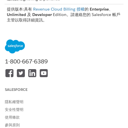
提供版本:具有
Revenue Cloud Billing 授權
的
Enterprise
、
Unlimited
及
Developer
Edition。請連絡您的 Salesforce 帳戶
主管以取得詳細資訊。
需要的使用者權限
若要啟用「帳單」功能:
「帳單管理員」權限集
進入「設定」,在「快速尋找」方塊中輸入
,然後選取「
帳單
帳單
1-800-667-6389
設定
」。
在「設定帳單的無間隙序號」區段中,按一下「
序號設定
」。
開啟「序列編號」。
返回「帳單設定」頁面。
若要確保將發票編號指派給每個已張貼發票,請開啟「已張貼發
SALESFORCE
票的訂單順序原則」。
若要確保將貸項憑單編號指派給每個已張貼的貸項憑單,請針對
隱私權聲明
已張貼的貸項憑單開啟「要求順序原則」。
安全性聲明
開啟序列編號功能後,您或您的「帳單作業使用者」可以
設定發票的
使用條款
序列編號
。
參與原則