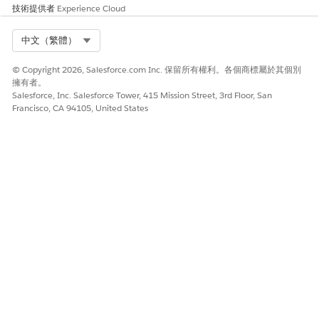
技術提供者
Experience Cloud
Select Org
中文（繁體）
© Copyright 2026, Salesforce.com Inc. 保留所有權利。各個商標屬於其個別
擁有者。
Salesforce, Inc. Salesforce Tower, 415 Mission Street, 3rd Floor, San
Francisco, CA 94105, United States