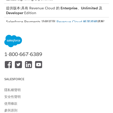
提供版本:具有 Revenue Cloud 的
Enterprise
、
Unlimited
及
Developer
Edition
Salesforce Payments 功能可與
Revenue Cloud 帳單授權
搭配
使用,原生與自帶付款的每個交易模型均有成本。請連絡您的
Salesforce 帳戶主管以取得詳細資訊。
如果您在 2025 年 7 月或之前購買 Revenue Cloud 帳單授權,請
連絡您的 Salesforce 帳戶主管以將 Salesforce 付款功能新增至
現有的授權。
1-800-667-6389
需要的使用者權限
若要設定第三方付款功能:
「付款管理員」權限集
SALESFORCE
設定協力廠商付款的初始設定
隱私權聲明
在您設定協力廠商付款管道之前,請完成準備工作以建立 Salesforce
安全性聲明
組織與您偏好的協力廠商付款管道之間的連線。您需要這些詳細資
料才能開始使用。
使用條款
參與原則
電子商務商家帳戶與 API 金鑰