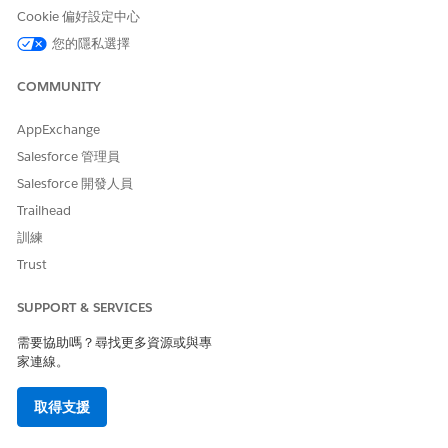
Apex 類別轉接器和轉接器名稱
Cookie 偏好設定中心
已命名認證以驗證您的第三方付款 Gateway
您的隱私選擇
在您的 Salesforce 組織中註冊的第三方付款管道網站
具有協力廠商付款管道存取權的 Salesforce 網站
COMMUNITY
在您要實作的第三方付款管道中建立電子商務商家帳戶。
登入您的第三方付款通道提供者,並新增電子商務商家帳戶。
AppExchange
瀏覽至您所選付款管道平台的金鑰管理、開發人員或進階設
Salesforce 管理員
定區段,並產生 API 金鑰或機密金鑰。
Salesforce 開發人員
您的 API 金鑰如下所示:
AQEvhmfxJ43HaxxHw0m/n3Q5qf
Trailhead
3Ve4pBCIBMV3dVwyD4zesmTx/rk8/RZRz2w0bDdqMQwV1b
Db7kfNy1WIxIIkxgBw==-C5bPe6tPCqOM35AEGroDa54J1
訓練
。
Bl9AnsQKrDsDofVlrk=-i1ibf$Hu2v>8jR:Y9nU
Trust
記下商家帳戶使用者名稱與 API 金鑰。您需要這些使用者才
能建立已命名認證。
SUPPORT & SERVICES
在您的 Salesforce 組織中建立付款管道 Apex 類別。
需要協助嗎？尋找更多資源或與專
從付款管道提供者或 AppExchange 取得轉接器類別詳細資
家連線。
料。
若要建立與設定付款門戶轉接器,請參閱
付款門戶轉接器
。
取得支援
若要定義您的 Apex 類別,請參閱
商務付款命名空間
。
儲存您的 Apex 類別。請記下您用來建立付款管道提供者的