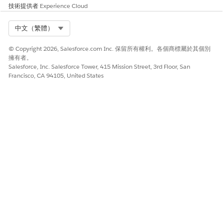
技術提供者
Experience Cloud
轉接器名稱。
在 Salesforce 組織中
建立舊版已命名認證
,以指定驗證參數和
Select Org
中文（繁體）
Apex 呼叫端點的 URL。
指定標籤的使用者易用名稱,以及名稱的唯一識別碼。
© Copyright 2026, Salesforce.com Inc. 保留所有權利。各個商標屬於其個別
輸入您協力廠商付款管道的 URL。
擁有者。
選取「
已命名主體
」作為身分類型,並選取「
密碼驗證」
作為
Salesforce, Inc. Salesforce Tower, 415 Mission Street, 3rd Floor, San
Francisco, CA 94105, United States
驗證通訊協定。
使用您的商家帳戶使用者名稱作為使用者名稱。根據付款管
道提供者要求,使用 API 金鑰作為密碼。
依您用來建立付款門戶所需儲存已命名認證。
在您的 Salesforce 組織中註冊您的第三方付款門戶網站
,以確保
從組織到付款門戶網站的 Apex 呼叫成功。
輸入您第三方付款管道的名稱和 URL。
將網站標記為已啟用,然後儲存您的變更。
在您的 Salesforce 組織中
新增您的第三方付款門戶 URL 作為信
任 URL
。
輸入 API 名稱。
輸入您協力廠商付款管道的 URL。
將 URL 標記為啟用,然後儲存您的變更。