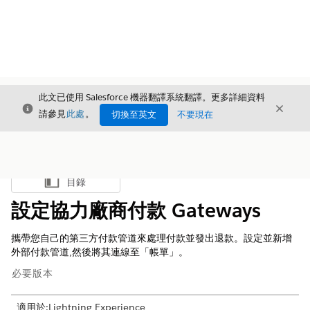
此文已使用 Salesforce 機器翻譯系統翻譯。更多詳細資料
結束
結束
結束
請參見
此處
。
切換至英文
不要現在
目錄
顯示目錄
設定協力廠商付款 Gateways
攜帶您自己的第三方付款管道來處理付款並發出退款。設定並新增
外部付款管道,然後將其連線至「帳單」。
必要版本
適用於:Lightning Experience