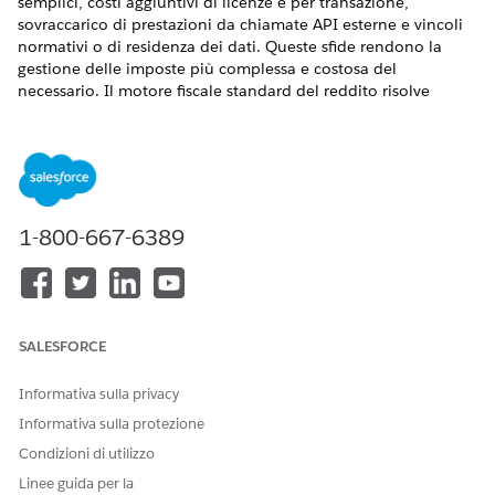
semplici, costi aggiuntivi di licenze e per transazione,
sovraccarico di prestazioni da chiamate API esterne e vincoli
normativi o di residenza dei dati. Queste sfide rendono la
gestione delle imposte più complessa e costosa del
necessario. Il motore fiscale standard del reddito risolve
questi problemi abilitando il calcolo e l'archiviazione
dell'imposta interna per le strutture fiscali prevedibili.
Gestendo internamente scenari fiscali semplici, le
organizzazioni possono semplificare i processi di
gestione del
reddito
.
1-800-667-6389
VERSIONI (EDITION) RICHIESTE
Disponibile nelle versioni: Lightning Experience
Disponibile in:
Enterprise
Edition,
Unlimited
Edition e
SALESFORCE
Developer
Edition con
licenza Revenue Cloud Advanced o
Revenue Cloud Billing License
Informativa sulla privacy
È possibile utilizzare più motori fiscali contemporaneamente.
Informativa sulla protezione
Configurare alcune entità giuridiche per utilizzare il motore
Condizioni di utilizzo
fiscale standard per le aliquote fiscali semplici, mentre altre
utilizzano provider di imposte esterni per le giurisdizioni
Linee guida per la