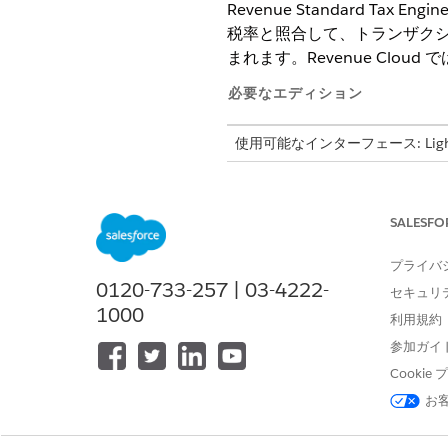
Revenue Standard Tax E
税率と照合して、トランザクシ
まれます。Revenue Cloud 
必要なエディション
使用可能なインターフェース: Lightni
使用可能なエディション:
Reven
Unlimited
Edition、および
Deve
SALESFO
メモ
プライバ
収益管理
では、国 (
0120-733-257 | 03-4222-
セキュリ
と照合します。Sales
1000
利用規約
Management
は税率
参加ガイ
[国 (地理)] およ
Cooki
択リストを有効にして、
お
できます。これによ
Revenue Clo