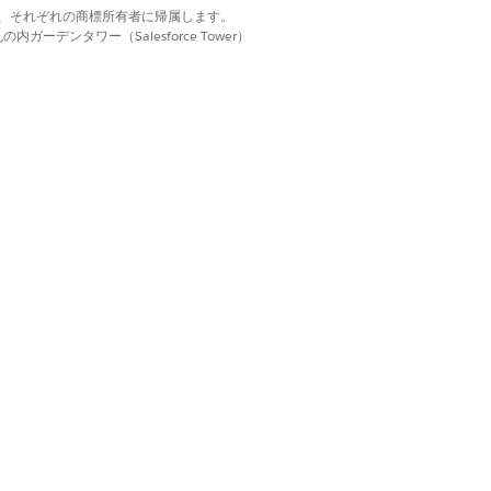
よび「
Create Geo States
for Manual
d. それぞれの商標は、それぞれの商標所有者に帰属します。
ーデンタワー（Salesforce Tower）
、適用される税率ごとに個別の税品
ほど優先度が高くなります。国と都道
数の税率で同じ優先度を共有している
率が最後に適用されます。同様に、複
た税率が優先され、時系列で使用され
額に対する請求金額の割合、正味計
かになります。
rency ISO Code (通貨 ISO コード)]
のみが考慮されます。
Currency ISO Code (通貨 ISO コー