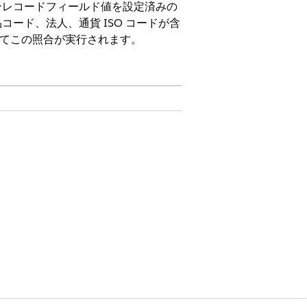
レコードフィールド値を設定済みの
ード、法人、通貨 ISO コードが含
定表を使用してこの照合が実行されます。
イセンスがある
Enterprise
Edition、
ドを使用して、税率をトランザクション
なっている場合、
Revenue
合は、州選択リストと国/テリトリー選
と、ISO コードの使用の一貫性を確保
データに依存するシナリオで、
le State and Country/Territory