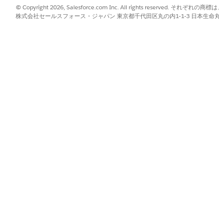
e Geo Countries for
Manual Salesforce Tax Solution」、お
© Copyright 2026, Salesforce.com Inc. All rights reserve
 Solution」を参照してください。
株式会社セールスフォース・ジャパン 東京都千代田区丸の内1-1-3 日本生命丸の内ガ
一致するすべての税率が税率で定義された優先順序で処理され
号によって税率が適用される順序が決まります。番号が小さい
場合、最初に計算する税率は優先度によって制御されます。複
レコードが優先されます。優先度が指定されていない場合、税
ていない場合、
Revenue Management で
は、最初に作成され
定義済みの税率に基づいて税品目が生成されます。税額は、総
 以前に計算された税額、または税率で定義された定額のいずれ
る考慮事項
単一通貨組織と複数通貨組織で税金計算の処理が異なります。
enue Standard Tax Entries (収益標準税金エントリ)] 決定表が [Cur
照合では、税コード、法人、国 ISO コード、都道府県 ISO コード
evenue Standard Tax Entries (収益標準税金エントリ)] 決定表に [