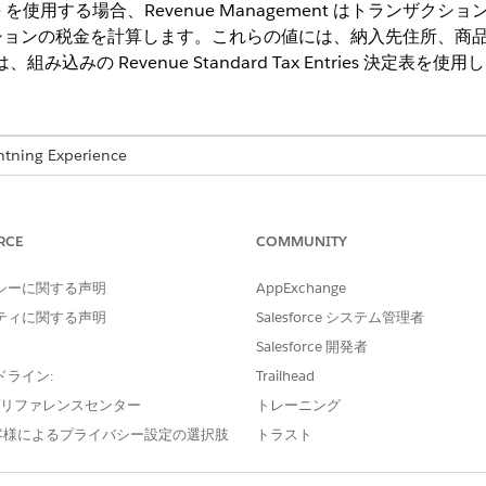
ngine を使用する場合、
Revenue Management
はトランザクション
ョンの税金を計算します。これらの値には、納入先住所、商品コ
では、組み込みの Revenue Standard Tax Entries 決
ng Experience
ue Cloud Advanced ライセンス
または Revenue Cloud Billing ラ
loper
Edition
RCE
COMMUNITY
シーに関する声明
AppExchange
地理) および都道府県 (地理) レコードとその通貨 ISO コー
ティに関する声明
Salesforce システム管理者
force組織で
州選択リスト
と国/テリトリー選択リストが有効に
Salesforce 開発者
条件に対してトランザクションの住所をすぐに評価できます。
ドライン:
Trailhead
び [都道府県 (地理)] レコードが使用できない場合や不完全な場
e プリファレンスセンター
トレーニング
[国 (地理)] および [都道府県 (地理)] レコードを作成する
客様によるプライバシー設定の選択肢
トラスト
り、特に税金ルールが国または都道府県レベルのロケーション 
udが適用税率を決定するときの住所照合の精度が向上します。「
Enab