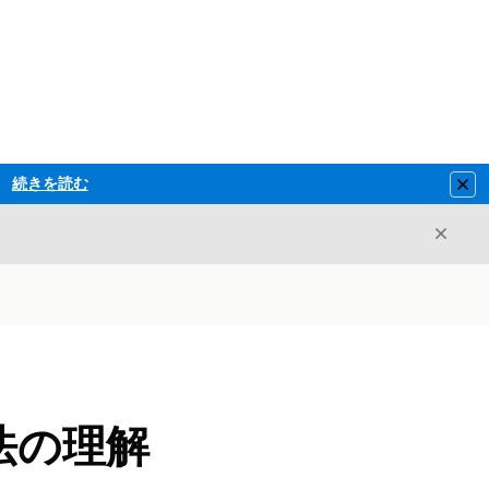
続きを読む
Clo
閉じ
閉じる
法の理解