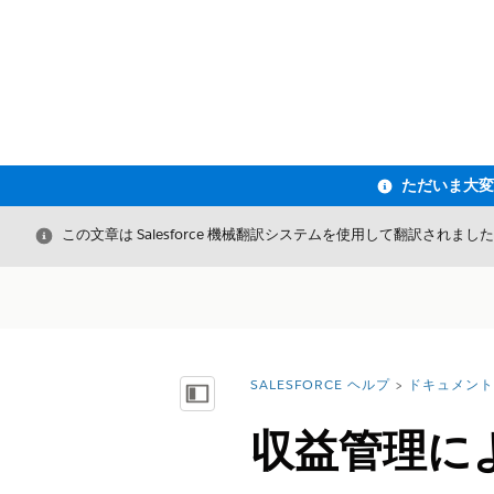
閉じる
この文章は Salesforce 機械翻訳システムを使用して翻訳されまし
SALESFORCE ヘルプ
ドキュメント
詳細情報:
目次を表示
収益管理に