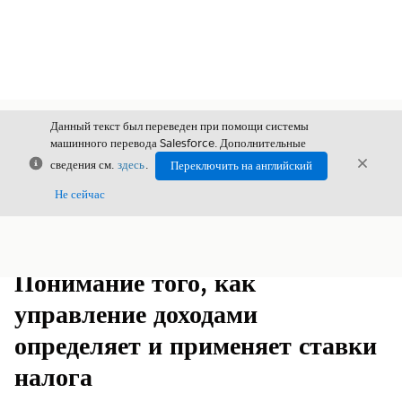
Данный текст был переведен при помощи системы
машинного перевода Salesforce. Дополнительные
Закрыть
Закры
сведения см.
здесь
.
Переключить на английский
Закрыт
Не сейчас
Содержание
Показать содержание
Понимание того, как
управление доходами
определяет и применяет ставки
налога