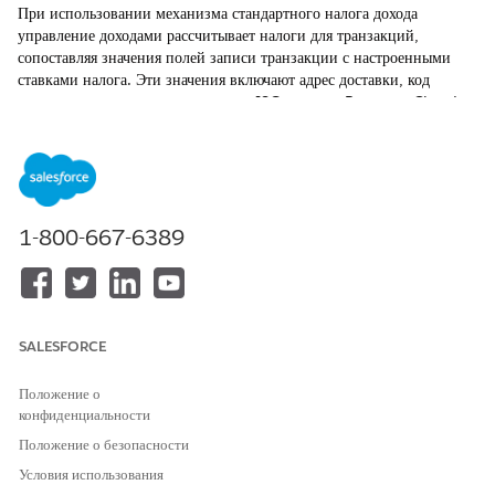
При использовании механизма стандартного налога дохода
управление доходами
рассчитывает налоги для транзакций,
сопоставляя значения полей записи транзакции с настроенными
ставками налога. Эти значения включают адрес доставки, код
продукта, юридическое лицо и код ISO валюты. Revenue Cloud
использует встроенную таблицу решений по стандартным записям
налога дохода для выполнения этого сопоставления.
ТРЕБУЕМЫЕ ВЕРСИИ
1-800-667-6389
Доступно в версиях: Lightning Experience
Доступно в версиях:
Enterprise
Edition,
Unlimited
Edition и
Developer
Edition с лицензией
Revenue Cloud Advanced
или лицензией Revenue Cloud Billing
SALESFORCE
Положение о
конфиденциальности
ПРИМЕЧАНИЕ
Положение о безопасности
Управление доходами
сопоставляет ставки налога с
Условия использования
транзакциями посредством записей географической страны и