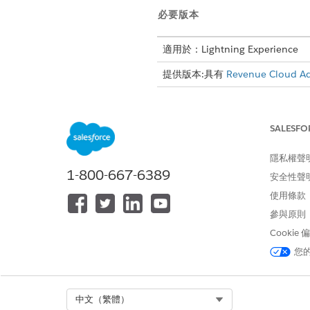
必要版本
適用於：Lightning Experience
提供版本:具有
Revenue Cloud A
備註
收入管理
會使用「地理
SALESFO
Salesforce 組織已
隱私權聲
如果「地理國家/地
1-800-667-6389
安全性聲
和「地理州/省」記錄可
使用條款
確度,特別是在稅務
參與原則
解決方案建立地理國
Cookie
您
Revenue Management
會以稅
定稅率套用的順序,較低的數字
相同的優先順序,則第一個建立
Select Org
中文（繁體）
先順序,則
Revenue Managem