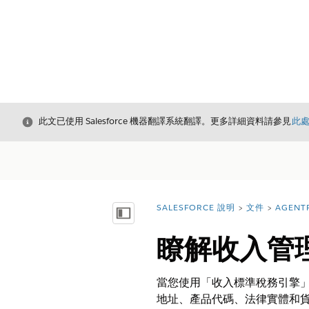
結束
此文已使用 Salesforce 機器翻譯系統翻譯。更多詳細資料請參見
此
SALESFORCE 說明
文件
AGENT
您位於此處：
顯示目錄
瞭解收入管
當您使用「收入標準稅務引擎」
地址、產品代碼、法律實體和貨幣 