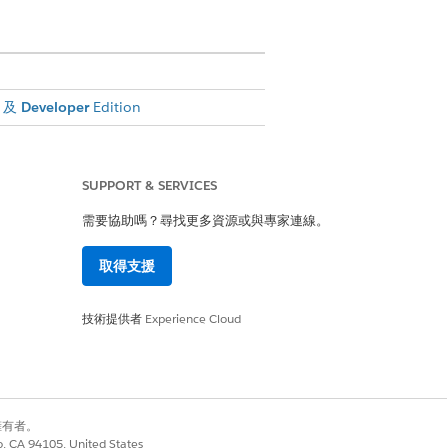
及
Developer
Edition
率與交易進行比對。如果您的
SUPPORT & SERVICES
件立即評估交易上的地址。
需要協助嗎？尋找更多資源或與專家連線。
區選項清單並建立「地理國家/地區」
取得支援
 決定適用的稅率時,這會改善地址比對準
區選項清單
、
為手動 Salesforce 稅務
技術提供者
Experience Cloud
建立個別的稅額條列。優先順序數字決
制先計算哪個稅率。如果多個稅率共用
同樣地,如果有多個稅率沒有指定的優
別擁有者。
co, CA 94105, United States