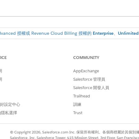
dvanced 授權或 Revenue Cloud Billing 授權的
Enterprise
、
Unlimited
國家/地區」和「地理州/省」記錄及其貨幣 ISO 代碼,將稅
RCE
COMMUNITY
啟用「
州和國家/地區選項清單
」,則「
收入管理」
可以根據稅率條
明
AppExchange
區」和「地理州/省」記錄無法使用或不完整,則啟用州和國家/地
明
Salesforce 管理員
協助確保一致的 ISO 代碼使用狀況。當 Revenue Cloud
Salesforce 開發人員
規則依賴國家或州級位置資料的情況下。請參閱
啟用州和國家/地
Trailhead
家/地區
,以及為手動 Salesforce 稅務解決方案
建立地理州/省
。
 偏好設定中心
訓練
的隱私選擇
Trust
率中定義的優先順序處理所有相符的稅率,並為每個適用的稅率
表示優先順序較高。當國家和州稅率同時適用時,優先順序會控
的稅率記錄會優先。如果未指定優先順序,則稅率會在最後套用。
© Copyright 2026, Salesforce.com Inc. 保留所有權利。各個商標屬於其個
Salesforce, Inc. Salesforce Tower, 415 Mission Street, 3rd Floor, San Francis
ent
會依照時間順序使用這些稅率,以建立的稅率為優先順序。