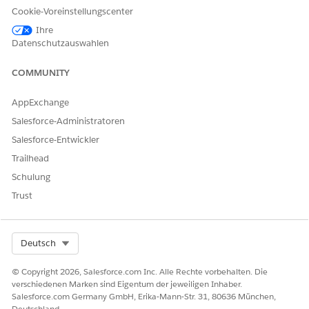
Produkt vom Typ "Professionelle Services" für einen Kunden
Cookie-Voreinstellungscenter
mit Sitz in San Francisco, Kalifornien, aufweist.
Ihre
Datenschutzauswahlen
COMMUNITY
AppExchange
Wenn Acme Corp. einem Kunden in San Francisco,
Salesforce-Administratoren
Kalifornien, mithilfe des Standardsteuermoduls eine
Salesforce-Entwickler
Rechnung stellt, gleicht die
Umsatzverwaltung
den
Rechnungsposten mithilfe der integrierten
Trailhead
Entscheidungstabelle mit den geltenden Steuersätzen ab.
Schulung
Die Abgleichslogik berücksichtigt die juristische Person des
Trust
Rechnungspostens, den ISO-Code des Landes und den ISO-
Code des Bundesstaats, den ISO-Währungscode und den
Produktcode, um die anwendbaren Steuersatzdatensätze zu
Select Org
Deutsch
filtern.
In diesem Beispiel stimmen die ersten vier Zeilen überein und
© Copyright 2026, Salesforce.com Inc. Alle Rechte vorbehalten. Die
verschiedenen Marken sind Eigentum der jeweiligen Inhaber.
die resultierenden Rechnungspostensteuern werden
Salesforce.com Germany GmbH, Erika-Mann-Str. 31, 80636 München,
generiert.
Deutschland