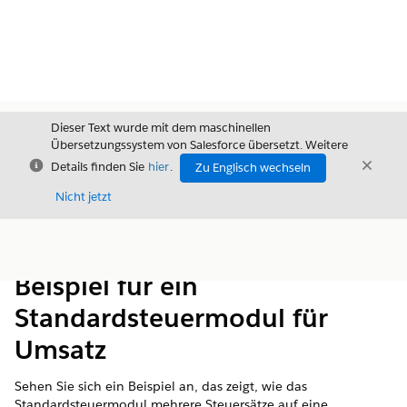
Dieser Text wurde mit dem maschinellen
Übersetzungssystem von Salesforce übersetzt. Weitere
Schließen
Schli
Details finden Sie
hier
.
Zu Englisch wechseln
Schließ
Nicht jetzt
Inhalt
Inhalt anzeigen
Beispiel für ein
Standardsteuermodul für
Umsatz
Sehen Sie sich ein Beispiel an, das zeigt, wie das
Standardsteuermodul mehrere Steuersätze auf eine