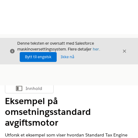
Denne teksten er oversatt med Salesforce
maskinoversettingssystem. Flere detaljer
her
.
Avslutt
Avslut
Avslutt
Bytt til engelsk
Ikke nå
Innhold
Vis innholdsfortegnelse
Eksempel på
omsetningsstandard
avgiftsmotor
Utforsk et eksempel som viser hvordan Standard Tax Engine