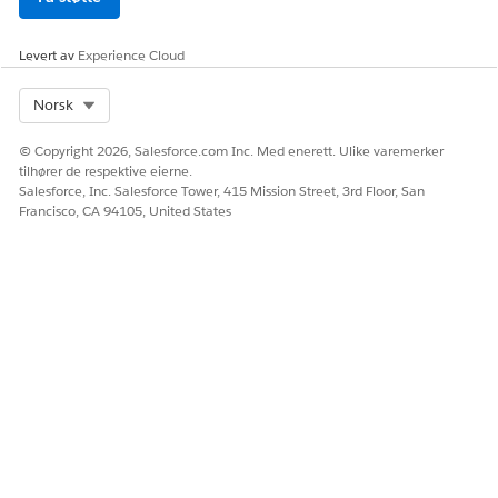
Levert av
Experience Cloud
HJALP DENNE ARTIKKELEN MED Å LØSE PROBLEMET DITT?
La oss få vite det slik at vi kan forbedre!
Select Org
Norsk
Ja
Nei
© Copyright 2026, Salesforce.com Inc. Med enerett. Ulike varemerker
tilhører de respektive eierne.
Salesforce, Inc. Salesforce Tower, 415 Mission Street, 3rd Floor, San
Francisco, CA 94105, United States