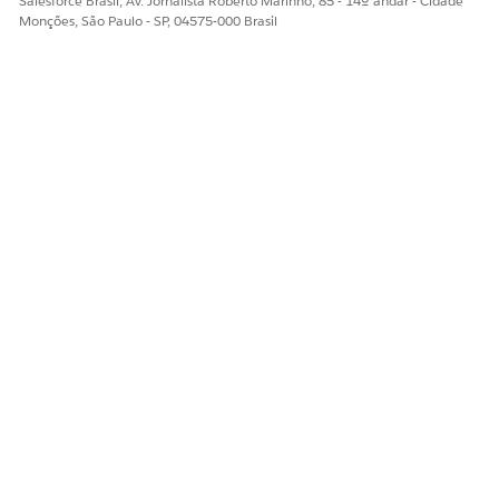
Salesforce Brasil, Av. Jornalista Roberto Marinho, 85 - 14º andar - Cidade
Monções, São Paulo - SP, 04575-000 Brasil
ESTE ARTIGO RESOLVEU SEU PROBLEMA?
Diga-nos para podermos melhorar!
Sim
Não