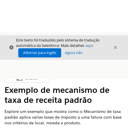
Este texto foi traduzido pelo sistema de tradução
automática da Salesforce. Mais detalhes
aqui
.
Fechar
Fecha
Fechar
Alternar para inglês
Agora não
Índice
Mostrar índice
Exemplo de mecanismo de
taxa de receita padrão
Explore um exemplo que mostra como o Mecanismo de taxa
padrão aplica várias taxas de imposto a uma fatura com base
nos critérios de local, moeda e produto.