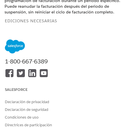
programación de facturación durante un periodo específico.
Puede reanudar la facturación después del periodo de
suspensión, sin reiniciar el ciclo de facturación completo.
EDICIONES NECESARIAS
Disponible en: Lightning Experience
Disponible en:
Enterprise
Edition,
Unlimited
Edition y
Developer
Edition con
la licencia Revenue Cloud Advanced
o la licencia Revenue Cloud Billing
1-800-667-6389
PERMISOS DE USUARIO NECESARIOS
Para suspender y reanudar
Debe tener uno de estos
la facturación:
conjuntos de permisos:
SALESFORCE
Conjunto de permisos
Administrador de
Declaración de privacidad
facturación
Conjunto de permisos
Declaración de seguridad
Usuario de operaciones
Condiciones de uso
de facturación
Conjunto de permisos
Directrices de participación