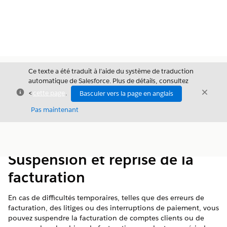
Ce texte a été traduit à l’aide du système de traduction
automatique de Salesforce. Plus de détails, consultez
Fermer
Ferme
<
cette page
.
Basculer vers la page en anglais
Fermer
Pas maintenant
Table des
Afficher la table des matières
matières
Suspension et reprise de la
facturation
En cas de difficultés temporaires, telles que des erreurs de
facturation, des litiges ou des interruptions de paiement, vous
pouvez suspendre la facturation de comptes clients ou de