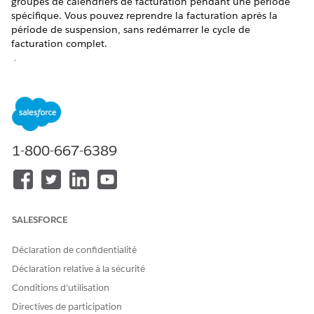
groupes de calendriers de facturation pendant une période
spécifique. Vous pouvez reprendre la facturation après la
période de suspension, sans redémarrer le cycle de
facturation complet.
ÉDITIONS REQUISES
Disponible avec : Lightning Experience
Disponible avec :
Enterprise
Edition,
Unlimited
Edition et
Developer
Edition avec
la licence Revenue Cloud Advanced
1-800-667-6389
ou Revenue Cloud Billing
AUTORISATIONS UTILISATEUR REQUISES
Pour suspendre et reprendre
Vous devez disposer de l'un
la facturation :
SALESFORCE
des ensembles
d'autorisations suivants :
Déclaration de confidentialité
Ensemble d'autorisations
Déclaration relative à la sécurité
Administrateur de la
facturation
Conditions d’utilisation
Ensemble d'autorisations
Directives de participation
Utilisateur des