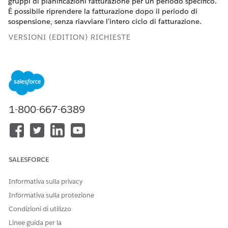
gruppi di pianificazioni fatturazione per un periodo specifico.
È possibile riprendere la fatturazione dopo il periodo di
sospensione, senza riavviare l'intero ciclo di fatturazione.
VERSIONI (EDITION) RICHIESTE
Disponibile nelle versioni: Lightning Experience
Disponibile in:
Enterprise
Edition,
Unlimited
Edition e
Developer
Edition con
licenza Revenue Cloud Advanced o
Revenue Cloud Billing License
1-800-667-6389
AUTORIZZAZIONI UTENTE RICHIESTE
Per sospendere e riprendere
È necessario disporre di uno
la fatturazione:
dei seguenti insiemi di
SALESFORCE
autorizzazioni:
Insieme di autorizzazioni
Informativa sulla privacy
Amministratore
fatturazione
Informativa sulla protezione
Insieme di autorizzazioni
Condizioni di utilizzo
Utente operazioni di
fatturazione
Linee guida per la