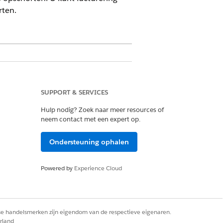
rten.
 of de Revenue Cloud Billing-licentie
SUPPORT & SERVICES
Hulp nodig? Zoek naar meer resources of
htigingensets hebben:
neem contact met een expert op.
beheerder
t Billing Operations
Ondersteuning ophalen
t Klantenservice voor facturering
Powered by
Experience Cloud
ngsschema opschorten.
rse handelsmerken zijn eigendom van de respectieve eigenaren.
rland