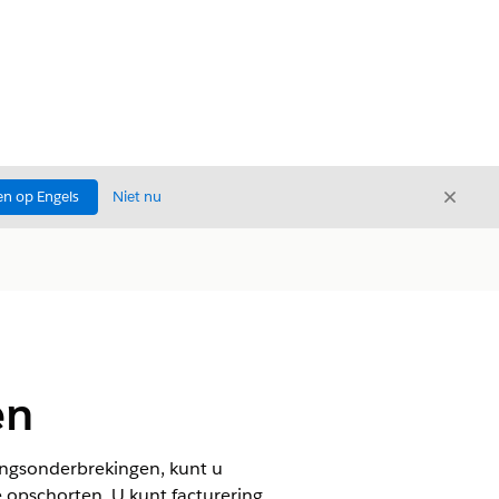
Sluite
n op Engels
Niet nu
Sluiten
en
lingsonderbrekingen, kunt u
 opschorten. U kunt facturering