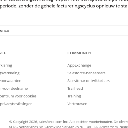
eriode, zonder de gehele factureringscyclus opnieuw te sta
ience
mited
en
Developer
Edition met
de Revenue Cloud Advanced-licentie
RCE
COMMUNITY
BENODIGDE GEBRUIKERSMACHTIGINGEN
atten:
U moet een van deze mac
rklaring
AppExchange
gsverklaring
Salesforce-beheerders
Machtigingenset Factuur
Gebruikersmachtigingense
voorwaarden
Salesforce-ontwikkelaars
Gebruikersmachtigingense
en voor deelname
Trailhead
centrum voor cookies
Training
privacybeslissingen
Vertrouwen
eks vanuit een accountrecord of een record Groep factureri
© Copyright 2026, salesforce.com inc. Alle rechten voorbehouden. De dive
Appstarter
Accounts
of
Factuurplanningsgroepen
.
SFDC Netherlands BV, Gustav Mahlerlaan 2970, 1081 LA, Amsterdam, Nede