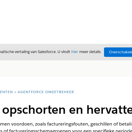
tische vertaling van Salesforce. U vindt
hier
meer details.
Overschakele
ENTEN
AGENTFORCE OMZETBEHEER
 opschorten en hervatt
emen voordoen, zoals factureringsfouten, geschillen of beta
ts of factureringsschemagroepen voor een specifieke periode