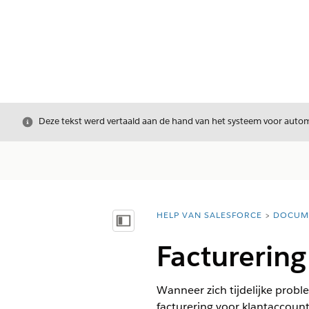
Sluiten
Deze tekst werd vertaald aan de hand van het systeem voor automa
HELP VAN SALESFORCE
DOCUM
U bent hier:
Inhoudsopgave weergeven
Facturering
Wanneer zich tijdelijke probl
facturering voor klantaccoun