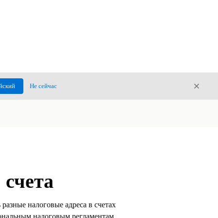
Закры
йский
Не сейчас
Закрыт
 счета
разные налоговые адреса в счетах
гиональным налоговым регламентам,