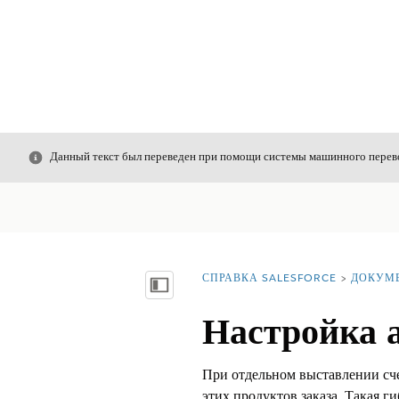
Закрыть
Данный текст был переведен при помощи системы машинного перево
СПРАВКА SALESFORCE
ДОКУМ
Вы находитесь здесь:
Показать содержание
Настройка а
При отдельном выставлении сче
этих продуктов заказа. Такая г