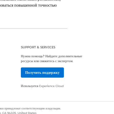
ьзоваться повышенной точностью
loud Advanced или лицензией
SUPPORT & SERVICES
Нужна помощь? Найдите дополнительные
ресурсы или свяжитесь с экспертом.
ора выставления счета
Получить поддержку
Используется
Experience Cloud
вления счета. Адреса групп
Поэтому, чтобы указать разные
 и выставления счетов групп
наки принадлежат соответствующим владельцам.
co, CA 94105, United States