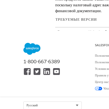
поскольку налоговый адрес важ
финансовой документации.
ТРЕБУЕМЫЕ ВЕРСИИ
Доступно в версиях: Lightning E
Доступно в версиях:
Enterprise
Ed
Revenue Cloud Billing
SALESFO
Положени
1-800-667-6389
Положение
Для изменения групп расписания в
отслеживания журнала:
Условия и
Правила у
Центр нас
Изменение адресов групп рас
You
Адреса ваших организаций отоб
расписания выставления счета о
налоговые адреса в счетах прод
Select Org
Русский