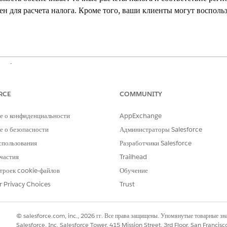
ен для расчета налога. Кроме того, ваши клиенты могут воспол
xperience
ition,
Unlimited
Edition и
Developer
Edition с лицензией
Revenue C
RCE
COMMUNITY
е о конфиденциальности
AppExchange
НЕОБХОДИМЫЕ ПОЛНОМОЧИЯ ПОЛЬЗОВАТЕЛЯ
 о безопасности
Администраторы Salesforce
ыставления счета и установки
Набор полномочий администрат
спользования
Разработчики Salesforce
частия
Trailhead
троек cookie-файлов
Обучение
писаний выставления счетов
r Privacy Choices
Trust
ражаются в виде адресов в связанных группах расписания выста
тображаются в виде адресов в связанных строках налога счета. 
уктов заказа, которые вы выставляете, измените адреса доставки
© salesforce.com, inc., 2026 гг. Все права защищены. Упомянутые товарные з
Salesforce, Inc. Salesforce Tower, 415 Mission Street, 3rd Floor, San Francis