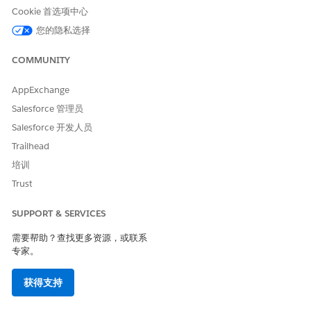
保存更改。
Cookie 首选项中心
在发票运行处理开单计划组时，发票运行会生成发票行税，显示开
您的隐私选择
单计划组更改的地址。
COMMUNITY
跟踪开单计划组地址的更改
AppExchange
开单管理员可以通过为开单计划组对象的地址字段启用字段历史跟
踪来增强开单流程的问责制。然后，开单专家可以监控和审核对这
Salesforce 管理员
些字段所做的任何修改。
Salesforce 开发人员
从开单计划组的对象管理设置中，转到字段和关系。
Trailhead
单击
设置历史跟踪
。
培训
从字段列表中选择
开单地址
和
发货地址
。
Trust
保存更改。
自定义开单计划组的页面布局，以
包含历史相关列表
。您对开单计
SUPPORT & SERVICES
划组地址字段所做的所有更改都会添加到开单计划组记录的历史相
关列表中。
需要帮助？查找更多资源，或联系
专家。
获得支持
本文章是否解决您的问题？