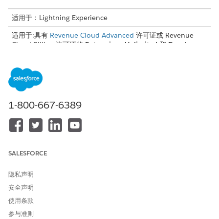
适用于：Lightning Experience
适用于:具有
Revenue Cloud Advanced
许可证或 Revenue
Cloud Billing 许可证的
Enterprise
、
Unlimited
和
Developer
Edition
所需用户权限
修改开单计划组并设置历史跟
开单管理员权限集
1-800-667-6389
踪：
更改开单计划组的地址
您的帐户地址在相关计费计划组中显示为地址。开单计划组的地址
SALESFORCE
在相关发票税行中显示为地址。因此，要在您开单的订单产品的发
票上指定不同的税务地址，请更改与订单产品相关的开单计划组的
发货和开单地址。
隐私声明
安全声明
从应用程序启动程序中，查找并选择
计费计划组
。
打开要修改的开单计划组记录。
使用条款
更改发货地址和开单地址。
参与准则