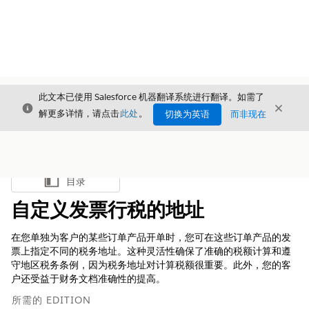
此文本已使用 Salesforce 机器翻译系统进行翻译。如需了
关闭
关闭
关闭
解更多详情，请点击
此处
。
切换为英语
而非现在
目录
显示目录
自定义发票行税的地址
在您单独为客户的某些订单产品开单时，您可在这些订单产品的发
票上指定不同的税务地址。这种灵活性确保了准确的税额计算和遵
守地区税务条例，因为税务地址对计算税额很重要。此外，您的客
户还受益于财务文档准确性的提高。
所需的 EDITION