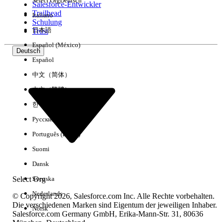
Select Org
Deutsch
Salesforce-Entwickler
Trailhead
Italiano
Erfahrung
Schulung
日本語
Trust
Español (México)
Deutsch
Español
Alle löschen
Fertig
中文（简体）
中文（繁體）
한국어
Русский
Português (Brasil)
Suomi
Dansk
Select Org
Svenska
Nederlands
© Copyright 2026, Salesforce.com Inc. Alle Rechte vorbehalten.
Die verschiedenen Marken sind Eigentum der jeweiligen Inhaber.
Norsk
Salesforce.com Germany GmbH, Erika-Mann-Str. 31, 80636
Keine Ergebnisse