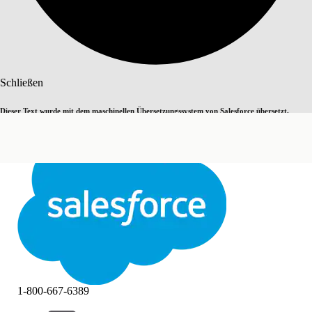
Suche
Schließen
Dieser Text wurde mit dem maschinellen Übersetzungssystem von Salesforce übersetzt.
Zu Englisch wechseln
Nicht jetzt
Weitere Details finden Sie
hier
.
Schließen
Schließen
1-800-667-6389