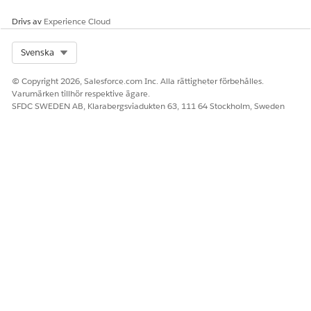
Skatttransaktionsnummer
Posten i den externa
Drivs av
Experience Cloud
skattemotorn som motsvarar
transaktionen som är
Select Org
Svenska
relaterad till fakturaraden.
© Copyright 2026, Salesforce.com Inc. Alla rättigheter förbehålles.
Varumärken tillhör respektive ägare.
SFDC SWEDEN AB, Klarabergsviadukten 63, 111 64 Stockholm, Sweden
Använd ett skattesystem eller en
ANTECKNING
skatteleverantör som har stöd för certifikathantering,
inklusive certifikatvalidering, efterlevnad av
delstatsregistreringar, livscykelspårning och
granskningsloggar för scenarion med skattebefrielse. Vid
hantering av undantagscertifikat, upprätthåll en
matchningsnyckel mellan faktureringsposter och
skattesystemet.
För undantag på kontonivå, använd Konto-ID som
referensnyckel.
För produktnivåundantag, använd Produktkod från
posten Product2.