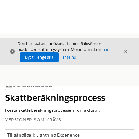
Den här texten har översatts med Salesforces
maskinöversättningssystem. Mer information
här
.
Stäng
Stäng
Stäng
Byt till engelska
Inte nu
Innehållsförteckningar
Visa innehållsförteckning
Skattberäkningsprocess
Förstå skatteberäkningsprocessen för fakturor.
VERSIONER SOM KRÄVS
Tillgängliga i: Lightning Experience