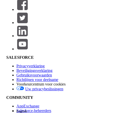
Filters (0)
FILTERS SELECTEREN
Productgebied
Toevoegen
Invloed op functies
SALESFORCE
Privacyverklaring
Beveiligingsverklaring
Gebruiksvoorwaarden
Richtlijnen voor deelname
Voorkeurcentrum voor cookies
Uw privacybeslissingen
Edition
COMMUNITY
AppExchange
Salesforce-beheerders
English