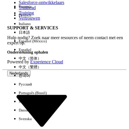
Salesforce-ontwikkelaars
Français
Trailhead
Ervaring
Training
Deutsch
Vertrouwen
Italiano
SUPPORT & SERVICES
日本語
Hulp nodig? Zoek naar meer resources of neem contact met een
Alles wissen
Gereed
Español (México)
expert op.
Español
Ondersteuning ophalen
中文（简体）
Powered by
Experience Cloud
中文（繁體）
Nederlands
한국어
Русский
Português (Brasil)
Suomi
Dansk
Svenska
Geen resultaten