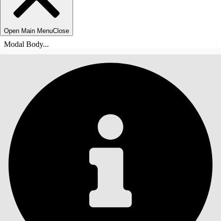
Open Main Menu
Close
Modal Body...
INHOUDSOPGAVE
Zoeken
Inhoudsopgave
weergeven
Inhoudsopgave