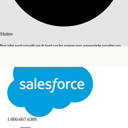
Zoeken
Sluiten
Deze tekst werd vertaald aan de hand van het systeem voor automatische vertaling van
Overschakelen op Engels
Niet nu
Salesforce. U vindt
hier
meer details.
Sluiten
Sluiten
1-800-667-6389