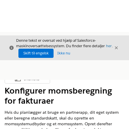
Denne tekst er oversat ved hjælp af Salesforce-
maskinoversættelsessystem. Du finder flere detaljer
her
.
Luk
Luk
Luk
Skift til engelsk
Ikke nu
Indhold
Vis indholdsfortegnelse
Konfigurer momsberegning
for fakturaer
Hvis du planlægger at bruge en partnerapp, dit eget system
eller beregne standardskatt, skal du oprette en
momssystemudbyder og et momssystem. Opret derefter