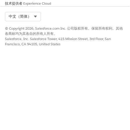
者将 Billing TaxEngineAdapter Apex 界面与合作伙伴应用程
技术提供者
Experience Cloud
序集成，请完成这些先决条件。
Select Org
中文（简体）
配置其他税务识别详细信息
将其他税务识别详细信息发送到外部税务引擎。通过在开单简档
© Copyright 2026, Salesforce.com Inc. 公司版权所有。保留所有权利。其他
中存储税务识别和免税信息并将其传递给，满足区域税务合规要
各商标均为其各自的所有人所有。
求。
Salesforce, Inc. Salesforce Tower, 415 Mission Street, 3rd Floor, San
Francisco, CA 94105, United States
扩展税务界面
通过映射税务标注的其他字段，增强现有税务界面。使用自定义
元数据类型在税务请求中发送其他数据，并保留税务响应中的更
多详细信息。
收入标准税务引擎
组织在管理税务时经常面临挑战。常见问题包括简单场景对外部
税务供应商的依赖、额外许可和每次交易的成本、外部 API 调
用的性能开销以及监管或数据驻留约束。这些挑战使得税务管理
更加复杂和昂贵。收入标准税务引擎通过为可预测的税务结构启
用内部税务计算和存储来解决这些问题。通过在内部处理简单的
税务情景，组织可以简化其
收入管理
流程。
创建税务引擎提供商和税务引擎
如果您想要使用合作伙伴应用程序、自己的引擎或计算标准税，