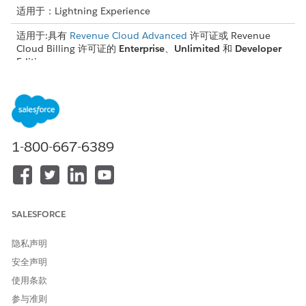
适用于：Lightning Experience
适用于:具有
Revenue Cloud Advanced
许可证或 Revenue
Cloud Billing 许可证的
Enterprise
、
Unlimited
和
Developer
Edition
确定产品的税务需求，并实施其中最合适的解决方案：
将
Vertex
或
Avalara
等合作伙伴的 AppExchange 应用程序与
Billing TaxEngineAdapter Apex 接口结合起来。
将您自己的税务引擎与 Billing TaxEngineAdapter Apex 界面
1-800-667-6389
集成。
根据统一税率计算标准税额。
此流程图显示了拥有开单管理员和税务管理员权限集的用户如何在
收入管理中
配置发票的税额计算。
SALESFORCE
隐私声明
安全声明
使用条款
参与准则