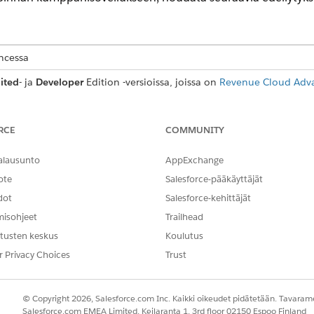
encessa
ited
- ja
Developer
Edition -versioissa, joissa on
Revenue Cloud Advan
RCE
COMMUNITY
en kerääminen
untarjoajaa, kerää nämä tiedot:
alausunto
AppExchange
ote
Salesforce-pääkäyttäjät
koodi
dot
Salesforce-kehittäjät
ite
an käyttämiseksi
misohjeet
Trailhead
tusten keskus
Koulutus
n
r Privacy Choices
Trust
tarjoajan tiedot,
luo nimetty tunnus
suojellaksesi ja todenta
© Copyright 2026, Salesforce.com Inc. Kaikki oikeudet pidätetään. Tavarame
Salesforce.com EMEA Limited, Keilaranta 1, 3rd floor 02150 Espoo Finland