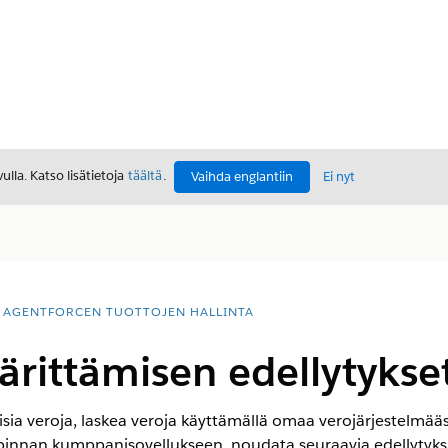
lla. Katso lisätietoja
täältä
.
Vaihda englantiin
Ei nyt
AGENTFORCEN TUOTTOJEN HALLINTA
rittämisen edellytykse
ia veroja, laskea veroja käyttämällä omaa verojärjestelmääsi 
innan kumppanisovellukseen, noudata seuraavia edellytyksi