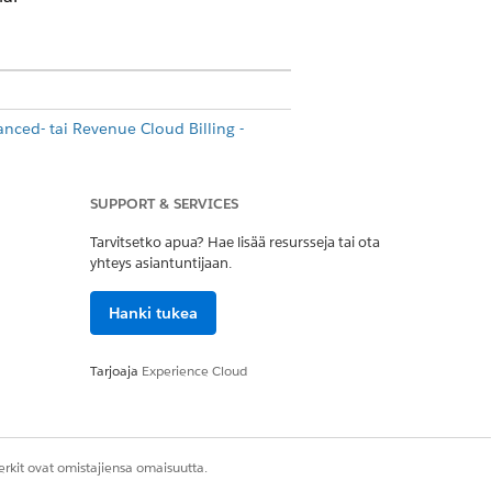
ced- tai Revenue Cloud Billing -
SUPPORT & SERVICES
Tarvitsetko apua? Hae lisää resursseja tai ota
yhteys asiantuntijaan.
Hanki tukea
Tarjoaja
Experience Cloud
aksesi API-kutsuja
rkit ovat omistajiensa omaisuutta.