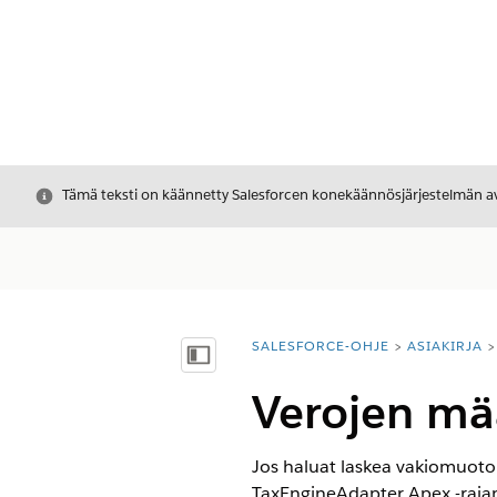
Sulje
Tämä teksti on käännetty Salesforcen konekäännösjärjestelmän avu
SALESFORCE-OHJE
ASIAKIRJA
Olet tässä:
Näytä sisällysluettelo
Verojen mää
Jos haluat laskea vakiomuotois
TaxEngineAdapter Apex -rajap