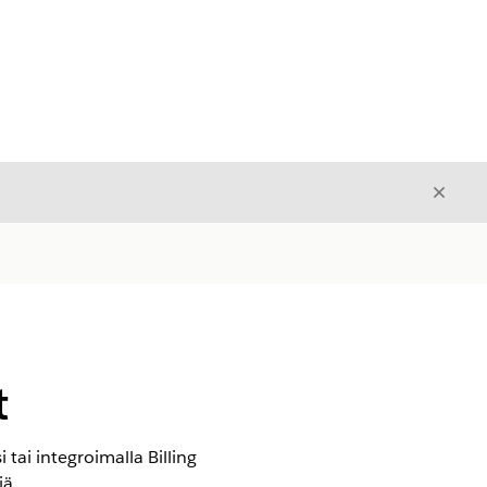
Sulje
Sulje
t
tai integroimalla Billing
ä.