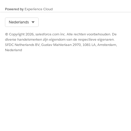
implementatie van uw TaxEngineAdapter Apex interface om
ervoor te zorgen dat deze voldoet aan de
Apex limiet voor
Powered by
Experience Cloud
totale heapgrootte
.
Select Org
Nederlands
© Copyright 2026, salesforce.com inc. Alle rechten voorbehouden. De
HEEFT DIT ARTIKEL UW PROBLEEM OPGELOST?
diverse handelsmerken zijn eigendom van de respectieve eigenaren.
Laat ons weten wat we kunnen doen om te verbeteren!
SFDC Netherlands BV, Gustav Mahlerlaan 2970, 1081 LA, Amsterdam,
Nederland
Ja
Nee