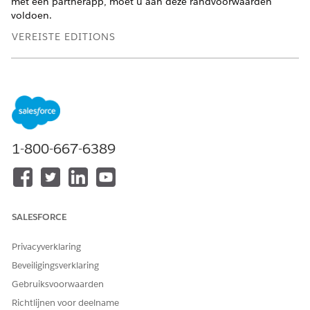
met een partnerapp, moet u aan deze randvoorwaarden
voldoen.
VEREISTE EDITIONS
Beschikbaar in: Lightning Experience
Beschikbaar in:
Enterprise
,
Unlimited
en
Developer
Edition
met
de Revenue Cloud Advanced-licentie of de Revenue
Cloud Billing-licentie
1-800-667-6389
Details van belastingleverancier verzamelen
Als u een belastingserviceprovider wilt gebruiken, verzamelt u
deze informatie:
Verkopercode van provider voor belasting
SALESFORCE
Postadres van de provider voor belasting
Inloggegevens voor toegang tot de belastingdienst
Privacyverklaring
Beveiligingsverklaring
Een benoemd gegeven maken
Gebruiksvoorwaarden
Nadat u de details van de belastingleverancier hebt
Richtlijnen voor deelname