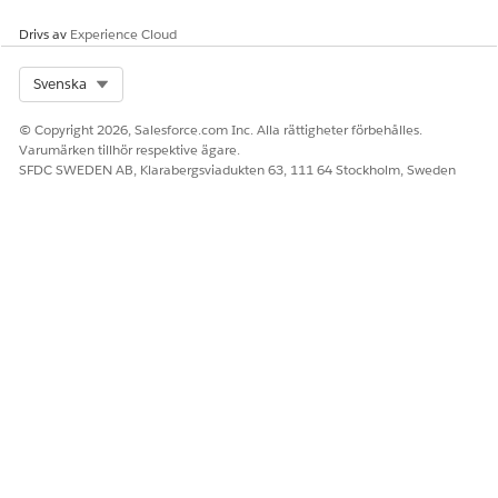
följer
Apex gräns för total heapstorlek
.
Drivs av
Experience Cloud
Select Org
Svenska
LÖSTE DENNA ARTIKEL DITT PROBLEM?
Berätta för oss vad vi kan förbättra!
© Copyright 2026, Salesforce.com Inc. Alla rättigheter förbehålles.
Varumärken tillhör respektive ägare.
Ja
Nej
SFDC SWEDEN AB, Klarabergsviadukten 63, 111 64 Stockholm, Sweden