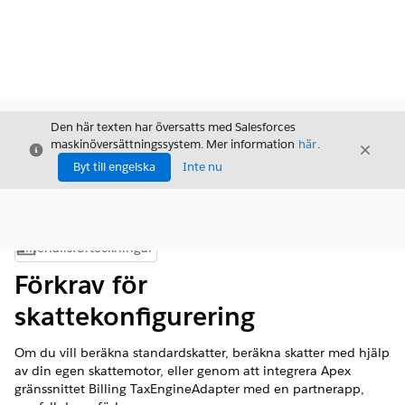
Den här texten har översatts med Salesforces
maskinöversättningssystem. Mer information
här
.
Stäng
Stäng
Stäng
Byt till engelska
Inte nu
Innehållsförteckningar
Visa innehållsförteckning
Förkrav för
skattekonfigurering
Om du vill beräkna standardskatter, beräkna skatter med hjälp
av din egen skattemotor, eller genom att integrera Apex
gränssnittet Billing TaxEngineAdapter med en partnerapp,