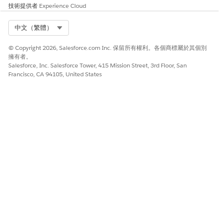
技術提供者
Experience Cloud
Select Org
中文（繁體）
© Copyright 2026, Salesforce.com Inc. 保留所有權利。各個商標屬於其個別
擁有者。
Salesforce, Inc. Salesforce Tower, 415 Mission Street, 3rd Floor, San
Francisco, CA 94105, United States