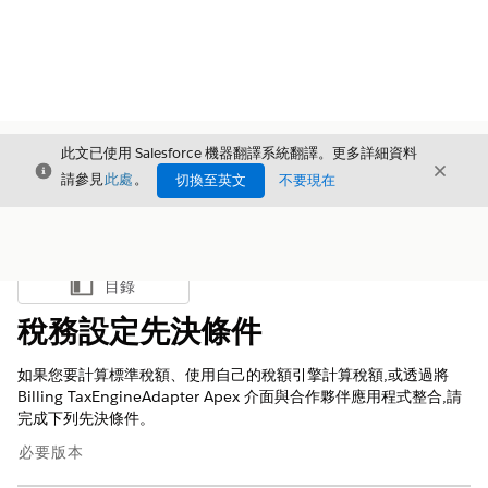
此文已使用 Salesforce 機器翻譯系統翻譯。更多詳細資料
結束
結束
結束
請參見
此處
。
切換至英文
不要現在
目錄
顯示目錄
稅務設定先決條件
如果您要計算標準稅額、使用自己的稅額引擎計算稅額,或透過將
Billing TaxEngineAdapter Apex 介面與合作夥伴應用程式整合,請
完成下列先決條件。
必要版本