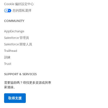
定義自訂 Apex 轉接器
Cookie 偏好設定中心
您的隱私選擇
如果您想要根據固定稅率計算標準稅額,或使用自己的稅額引擎,請透
過
擴充 TaxEngineAdapter Apex 介面
來定義自訂稅額轉接器。
COMMUNITY
若要計算標準稅額,您可以根據
此範例
來建模自訂稅額轉接器的實
作。
AppExchange
從 Summer ’25 開始,「帳單」支援單一發票最多 2000 個發票條
Salesforce 管理員
列。若要避免限制相關問題,請測試 TaxEngineAdapter Apex 介面
Salesforce 開發人員
的實作,以確保其符合總堆疊大小的
Apex 限制
。
Trailhead
訓練
Trust
此文章是否解決您的問題？
請讓我們知道，以便我們改進！
SUPPORT & SERVICES
是
否
需要協助嗎？尋找更多資源或與專
家連線。
取得支援