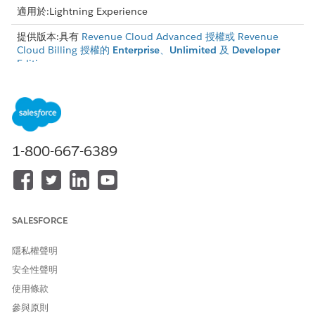
適用於:Lightning Experience
提供版本:具有
Revenue Cloud Advanced 授權或 Revenue
Cloud Billing 授權的
Enterprise
、
Unlimited
及
Developer
Edition
收集稅務提供者詳細資料
如果您想要使用稅務服務提供者,請收集以下資訊:
稅務提供者的賣方代碼
1-800-667-6389
稅務提供者的郵寄地址
存取稅務提供者的認證
建立已命名認證
SALESFORCE
收集稅務提供者詳細資料後,請
建立已命名認證
以保護並驗證稅務引
擎的 API 呼叫。
隱私權聲明
計算標準稅額不需要已命名認證。不過,
「稅務引擎」物件上的「已
安全性聲明
命名認證」欄位
是必要的。因此,使用沒有任何驗證通訊協定的外部
使用條款
認證建立已命名認證。
參與原則