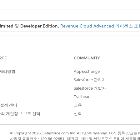
imited
및
Developer
Edition,
Revenue Cloud Advanced 라이센스 또는
필요한 사용자 권한
들기:
세금 관리자 권한 집합
RCE
COMMUNITY
을 만들기 전에
기본 조건을 충족해야 합니다
.
 처리방침
AppExchange
Salesforce 관리자
행 수준 및 머리글 수준 세금 금액을 적용하는 방법을 이해합니다.
Salesforce 개발자
Trailhead
 설정 센터
교육
 엔진과의 통신을 관리하는 Apex 어댑터 클래스에 대한 정보를
의 개인정보 보호 선택
신뢰
공급자
를 찾아서 선택합니다.
© Copyright 2026, Salesforce.com Inc. All rights reserved. 여러 등
PI 이름을 입력합니다.
사업자 등록번호 : 120-86-92851 , 대표자 : 벤슨웡 세일즈포스 코리아 서울특