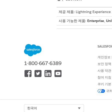
제공 제품: Lightning Experience
사용 가능한 제품:
Enterprise
,
Unl
세금 엔진 및 세금 엔진 공급자 만
SALESFO
세금 엔진 공급자 및 세금 엔진
개인정보
행 및 머리글 수준의 세금 총액
1-800-667-6389
보안 정책
청구에서 잔액을 계산하는 동안 
사용 약관
참여 지침
세금 엔진 공급자 만들기
쿠키 기본
세금 엔진 공급자를 만들어 세금
귀하
앱 시작 관리자에서
세금 엔진 
새로 만들기
를 클릭합니다.
Select Org
한국어
세금 엔진 공급자의 레이블 및 A