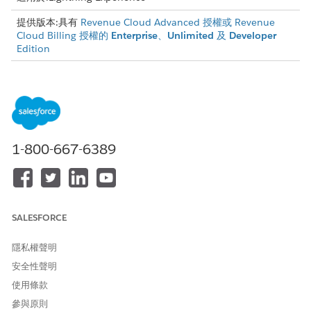
提供版本:具有
Revenue Cloud Advanced 授權或 Revenue
Cloud Billing 授權的
Enterprise
、
Unlimited
及
Developer
Edition
需要的使用者權限
若要建立稅務引擎和稅務引擎
「稅務管理員」權限集
提供者:
1-800-667-6389
建立稅務引擎提供者和稅務引擎之前,請確保您已
完成先決條件
。
條列與標題層級的稅額總計
瞭解「帳單」如何在計算餘額期間套用條列層級和標題層級稅
額。
SALESFORCE
建立稅務引擎提供者
隱私權聲明
建立稅務引擎提供者以儲存與稅務引擎通訊管理之 Apex 轉接器類
安全性聲明
別的相關資訊。
使用條款
進入 App Launcher,尋找並選取「
稅務引擎提供者
」。
參與原則