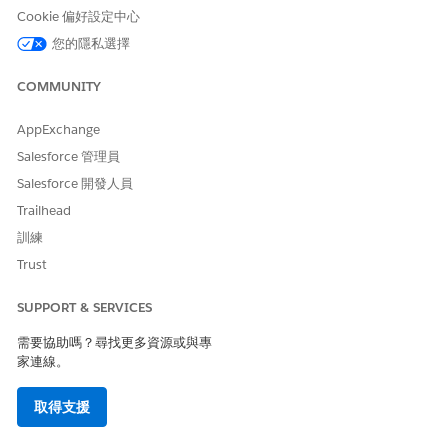
按一下「
新增
」。
Cookie 偏好設定中心
輸入稅務引擎提供者的標籤和 API 名稱。
選取您要稅務引擎提供者使用的 Apex 轉接器識別碼。
您的隱私選擇
如果您要計算標準稅額或使用自己的稅額引擎,請選取您設定的
自訂稅額轉接器
。
COMMUNITY
AppExchange
Salesforce 管理員
Salesforce 開發人員
為每個稅務引擎提供者選取唯一的 Apex 轉接器。
備註
Trailhead
訓練
如果您有
延伸的稅務呼叫
,請輸入您所建立自訂中繼資料類型的
Trust
API 名稱。
請儲存您的變更。
SUPPORT & SERVICES
建立稅務引擎
需要協助嗎？尋找更多資源或與專
家連線。
使用已命名認證和提供者的詳細資料,將稅務引擎提供者的例項儲存
在 Salesforce 中。「稅務引擎」記錄包含傳送至稅務引擎的資訊。
取得支援
進入 App Launcher,尋找並選取「
稅務引擎
」。
按一下「
新增
」。