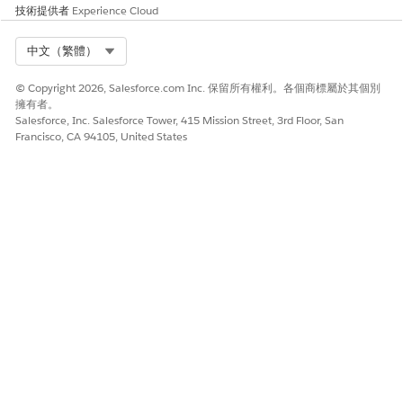
技術提供者
Experience Cloud
輸入稅務引擎的名稱。
選取稅務引擎提供者。
Select Org
中文（繁體）
選取您建立以驗證稅務引擎的已命名認證。
計算標準稅額時不會使用已命名認證。不過,請選取您設定的已
© Copyright 2026, Salesforce.com Inc. 保留所有權利。各個商標屬於其個別
命名認證,因為這是必要欄位。
擁有者。
輸入稅務提供者的賣方代碼。
Salesforce, Inc. Salesforce Tower, 415 Mission Street, 3rd Floor, San
選取狀態為「
啟用
」。
Francisco, CA 94105, United States
您只能使用啟用中的稅務引擎計算稅額。
輸入稅務提供者的地址。
若要在標題層級中抓取稅額,請選取「
抓取標題稅額
」。
只有在「
信用額度與付款申請層級」為「發票」時,才會顯示
「標題中的收取稅金」核取方塊。
請儲存您的變更。
確定您的稅務引擎支援針對負發票條列和貸項憑單使用的貸
備註
項計算稅額。如果稅務引擎不支援信用額,則「帳單」無法處理負
發票條列,且發票失效作業會失敗。