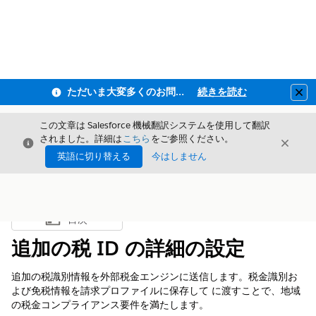
ただいま大変多くのお問い合わせをいただいており、ご連絡までにお時間を頂戴しております
続きを読む
Clo
この文章は Salesforce 機械翻訳システムを使用して翻訳
されました。詳細は
こちら
をご参照ください。
閉じる
閉じ
閉じる
英語に切り替える
今はしません
目次
目次を表示
追加の税 ID の詳細の設定
追加の税識別情報を外部税金エンジンに送信します。税金識別お
よび免税情報を請求プロファイルに保存して に渡すことで、地域
の税金コンプライアンス要件を満たします。