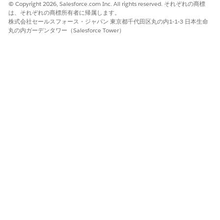
© Copyright 2026, Salesforce.com Inc. All rights reserved. それぞれの商標
は使用されません。
は、それぞれの商標所有者に帰属します。
株式会社セールスフォース・ジャパン 東京都千代田区丸の内1-1-3 日本生命
丸の内ガーデンタワー（Salesforce Tower）
この記事で問題は解決されましたか?
ご意見をお待ちしております。
はい
いいえ