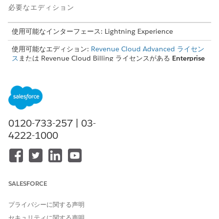
必要なエディション
使用可能なインターフェース: Lightning Experience
使用可能なエディション:
Revenue Cloud Advanced ライセン
ス
または Revenue Cloud Billing ライセンスがある
Enterprise
Edition、
Unlimited
Edition、および
Developer
Edition
必要なユーザー権限
選択リストで税金の詳細を定
「請求管理者」権限セット
義する
0120-733-257 | 03-
4222-1000
詳細は、「
選択リスト値の追加
または編集」および「
インターコ
ムの把握
」を参照してください。
[設定] で、[
オブジェクトマネージャー]
を見つけて選択しま
す。
SALESFORCE
Open Billing Accounts (請求口座を開く)。
[項目とリレーション]
を選択します。
[免税状況
(Tax Exemption Status
)] をクリックします。
プライバシーに関する声明
[値] 関連リストで、
[新規]
をクリックします。
セキュリティに関する声明