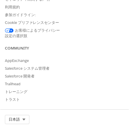
[除外]、[対象外]、[一部] など、税金エンジンに合わせて
利用規約
値を入力します。
参加ガイドライン:
変更内容を保存します。
[配送条件] 項目で上記の手順を繰り返します。
Cookie プリファレンスセンター
お客様によるプライバシー
[ページレイアウト] に移動します。
設定の選択肢
追加の税金識別の詳細を [請求プロファイル] レイアウトに追
加して、変更を保存します。
COMMUNITY
税識別番号
税金 ID の詳細
AppExchange
免税番号
免税状況
Salesforce システム管理者
免除有効期限
Salesforce 開発者
配送条件
Trailhead
必須項目を追加したら、請求プロファイルを開いて変更を確認で
トレーニング
きます。Billing は税金を計算するときに、取引先に関連付けられ
トラスト
たデフォルトの請求プロファイルから追加の税金識別情報を自動
的に取得します。この情報は、税金計算要求の一部として、設定
された外部税金エンジンに渡されます。
Select Org
日本語
税金識別サポートは、請求書、クレジットメモ、デビットメモに
のみ適用されます。見積または注文の税金計算時に税金識別情報