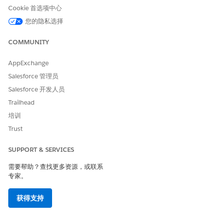
Cookie 首选项中心
税务识别号
税务识别详细信息
您的隐私选择
免税编号
免税状态
COMMUNITY
豁免到期日期
交货条款
AppExchange
添加必填字段后，您可以打开开单简档并验证更改。在开单计算税
Salesforce 管理员
额时，它会自动从与客户关联的默认开单简档中检索其他税额识别
Salesforce 开发人员
详细信息。此信息作为税额计算请求的一部分传递给配置的外部税
Trailhead
务引擎。
培训
税务识别支持仅适用于发票、贷项通知单和借项通知单。在报价或
Trust
订单的税额计算期间，不使用税额识别信息。
SUPPORT & SERVICES
需要帮助？查找更多资源，或联系
本文章是否解决您的问题？
专家。
请与我们共享您的想法，以便我们进行改进！
获得支持
是
否