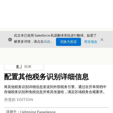
此文本已使用 Salesforce 机器翻译系统进行翻译。如需了
关闭
关闭
关闭
解更多详情，请点击
此处
。
切换为英语
而非现在
目录
显示目录
配置其他税务识别详细信息
将其他税务识别详细信息发送到外部税务引擎。通过在开单简档中
存储税务识别和免税信息并将其传递给，满足区域税务合规要求。
所需的 EDITION
适用于：Lightning Experience