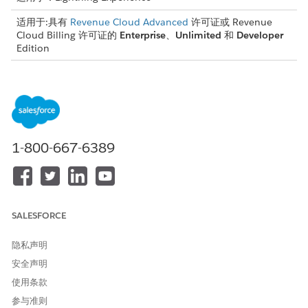
适用于:具有
Revenue Cloud Advanced
许可证或 Revenue
Cloud Billing 许可证的
Enterprise
、
Unlimited
和
Developer
Edition
所需用户权限
要在选项列表中定义税务详细
开单管理员权限集
信息：
1-800-667-6389
有关更多信息，请查看
添加或编辑选项列表值
和
了解对讲机
。
在“设置”中，查找并选择
对象管理
器。
打开开单帐户。
选择
字段和关系
。
单击
免税状态
。
SALESFORCE
在值相关列表中，单击
新建
。
输入与您的税务引擎一致的值，例如免税、不适用、部分。
隐私声明
保存更改。
安全声明
对交货条款字段重复这些步骤。
使用条款
转到页面布局。
参与准则
将其他税务识别详细信息添加到开单简档布局，并保存更改。