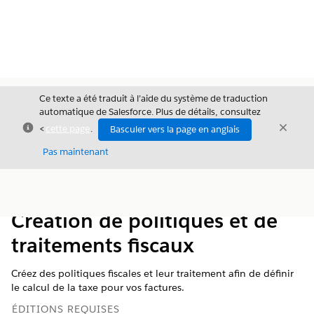
Ce texte a été traduit à l’aide du système de traduction
automatique de Salesforce. Plus de détails, consultez
Fermer
Ferme
<
cette page
.
Basculer vers la page en anglais
Fermer
Pas maintenant
Table des
Afficher la table des matières
matières
Création de politiques et de
traitements fiscaux
Créez des politiques fiscales et leur traitement afin de définir
le calcul de la taxe pour vos factures.
ÉDITIONS REQUISES